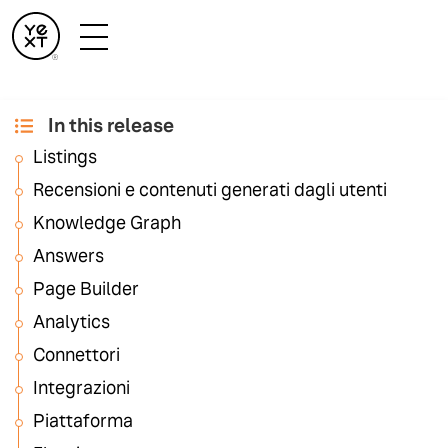
In this release
Benvenuto nella
Listings
versione primavera
Recensioni e contenuti generati dagli utenti
2022!
Knowledge Graph
Answers
Page Builder
Benvenuto nella versione primavera 2022!
Analytics
Come sempre, la versione primavera è ricca di
Connettori
funzionalità su tutta la piattaforma Yext. In queste note
Integrazioni
troverai tutte le nuove funzionalità contenute nella
versione primavera 2022.
Piattaforma