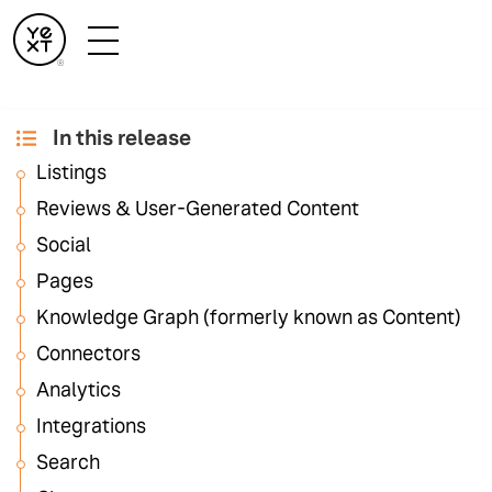
In this release
2024年2月のリリー
Listings
スノート
Reviews & User-Generated Content
Social
Pages
いつものように、2月のリリースにも、Yextプラットフ
Knowledge Graph (formerly known as Content)
ォーム全体にわたり可視性の向上、コンバージョンの
Connectors
促進、顧客体験の改善、効率的な運用に役立つ機能が
満載されています。リリースノートには、リリースさ
Analytics
れたすべての機能の詳細と関連ドキュメントへのリン
Integrations
クが含まれています。
Search