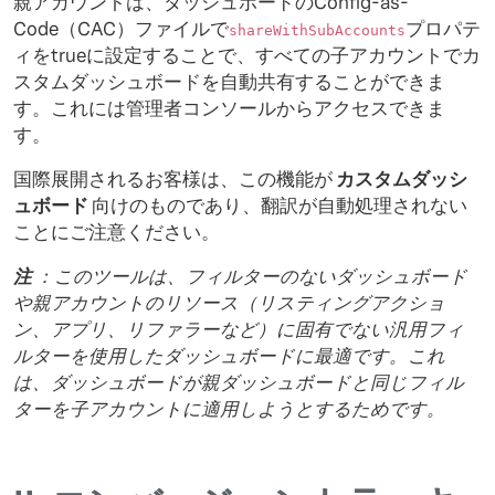
親アカウントは、ダッシュボードのConfig-as-
Code（CAC）ファイルで
プロパテ
shareWithSubAccounts
ィをtrueに設定することで、すべての子アカウントでカ
スタムダッシュボードを自動共有することができま
す。これには管理者コンソールからアクセスできま
す。
国際展開されるお客様は、この機能が
カスタムダッシ
ュボード
向けのものであり、翻訳が自動処理されない
ことにご注意ください。
注
：このツールは、フィルターのないダッシュボード
や親アカウントのリソース（リスティングアクショ
ン、アプリ、リファラーなど）に固有でない汎用フィ
ルターを使用したダッシュボードに最適です。これ
は、ダッシュボードが親ダッシュボードと同じフィル
ターを子アカウントに適用しようとするためです。