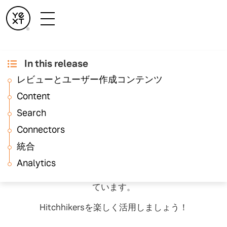
In this release
2023年10月の月次リ
レビューとユーザー作成コンテンツ
リースノート
Content
Search
Connectors
毎月、Hitchhikersの皆様は月次リリースで最新の素晴
統合
らしいYext機能をご利用いただけます。リリースプロ
Analytics
セスについては
こちら
をご確認ください。また、機能
のリリースについてのご質問は
コミュニティ
で受け付け
ています。
Hitchhikersを楽しく活用しましょう！