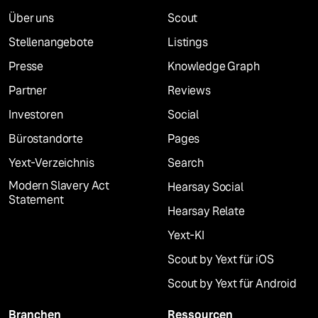
Über uns
Scout
Stellenangebote
Listings
Presse
Knowledge Graph
Partner
Reviews
Investoren
Social
Bürostandorte
Pages
Yext-Verzeichnis
Search
Modern Slavery Act
Hearsay Social
Statement
Hearsay Relate
Yext-KI
Scout by Yext für iOS
Scout by Yext für Android
Branchen
Ressourcen