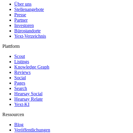
Über uns
Stellenangebote
Presse
Partner
Investoren
Bürostandorte
Yext-Verzeichnis
Plattform
Scout
Listings
Knowledge Graph
Reviews
Social
Pages
Search
Hearsay Social
Hearsay Relate
Yext-KI
Ressourcen
Blog
Veröffentlichungen