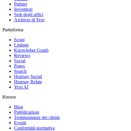
Partner
Investitori
Sedi degli uffici
Archivio di Yext
Piattaforma
Scout
Listings
Knowledge Graph
Reviews
Social
Pages
Search
Hearsay Social
Hearsay Relate
Yext AI
Risorse
Blog
Pubblicazioni
Testimonianze dei clienti
Eventi
Conformità normativa