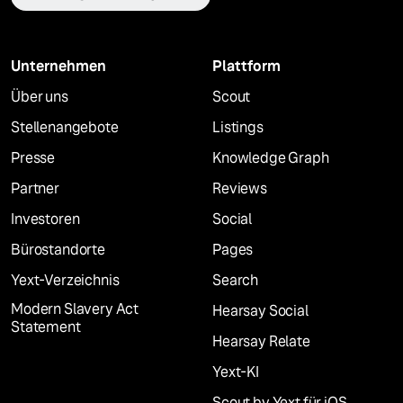
Unternehmen
Plattform
Über uns
Scout
Stellenangebote
Listings
Presse
Knowledge Graph
Partner
Reviews
Investoren
Social
Bürostandorte
Pages
Yext-Verzeichnis
Search
Modern Slavery Act
Hearsay Social
Statement
Hearsay Relate
Yext-KI
Scout by Yext für iOS