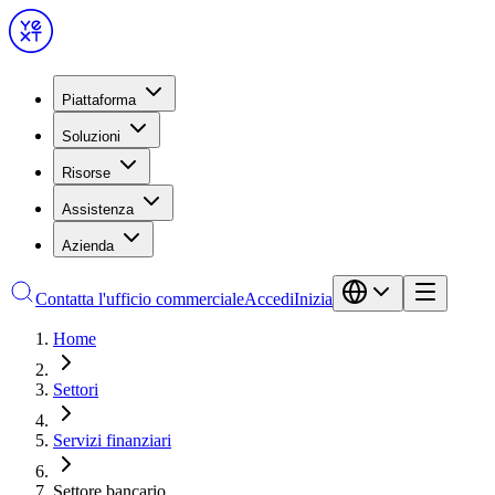
Piattaforma
Soluzioni
Risorse
Assistenza
Azienda
Contatta l'ufficio commerciale
Accedi
Inizia
Home
Settori
Servizi finanziari
Settore bancario