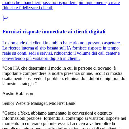
modo che i banchieri possano rispondere più rapidamente, creare
fiducia e fidelizzare i clienti.
Fornisci risposte immediate ai clienti digitali
Le domande dei clienti in ambito bancario non possono aspettare.
La ricerca interna al sito basata sull'IA fornisce risposte in tempo
reale su conti, sedi e servizi, riducendo il volume dei call center e
convertendo più visitatori digitali in clienti.
"Con l'IA che determina il modo in cui le persone ci trovano, è
importante comprendere la nostra presenza online. Scout ci mostra
esattamente cosa vede il pubblico, eliminando i dubbi e migliorando
la nostra strategia."
Austin Robinson
Senior Website Manager, MidFirst Bank
"Grazie a Yext, abbiamo aumentato le conversioni e ottenuto
informazioni preziose, fornendo al contempo ai visitatori risposte nel
momento in cui erano più interessati. La ricerca va ben oltre la
semplice navigazione: ci offre informazioni essenziali sui clienti."