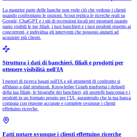
La maggior parte delle banche non vede ciò che vedono i clienti
quando confrontano le opzioni. Scout replica le ricerche reali su
Google, ChatGPT e i siti di recensioni locali per mostrarti quanto
siano visibili le tue filiali, i tuoi banchieri e i tuoi prodotti rispetto ai
concorrenti, e individua gli interventi che possono aiutarti ad
acquisire più clienti.
Struttura i dati di banchieri, filiali e prodotti per
ottenere visibilità nell'IA
I motori di ricerca basati sull'IA e gli strumenti di confronto si
affidano a dati strutturati. Knowledge Graph trasforma i dettagli
della tua filiale, le biografie dei banchieri, gli sportelli bancomat e i
prodotti in un formato pronto per l’IA, garantendo che la tua banca
compaia con risposte accurate e complete ovunque i clienti
effettuino ricerche.
Fatti notare ovunque i clienti effettuino ricerche