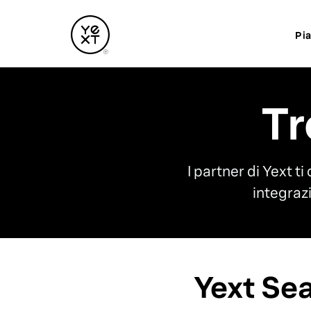
Pi
Tr
I partner di Yext 
integraz
Yext Se