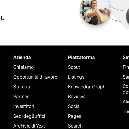
t.
Azienda
Piattaforma
Se
Chi siamo
Scout
Fin
Opportunità di lavoro
Listings
San
Co
Stampa
Knowledge Graph
det
Partner
Reviews
Al
Investitori
Social
Tur
Sedi degli uffici
Pages
Archivio di Yext
Search