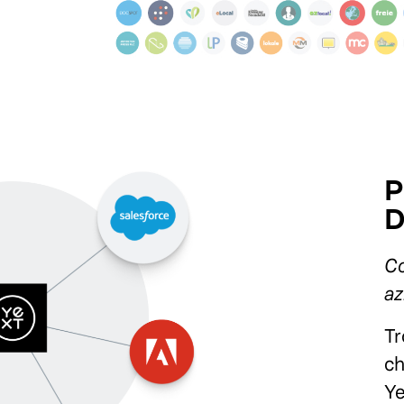
P
D
Co
az
Tr
ch
Ye