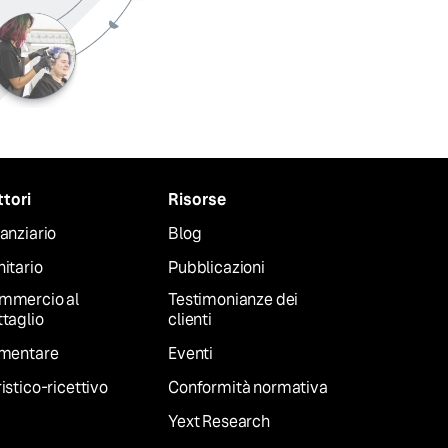
ttori
Risorse
anziario
Blog
itario
Pubblicazioni
mmercio al
Testimonianze dei
taglio
clienti
imentare
Eventi
istico-ricettivo
Conformità normativa
Yext Research