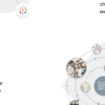
ch
SF
 e
a