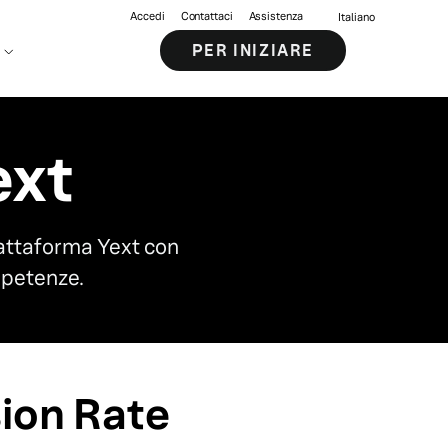
Accedi
Contattaci
Assistenza
Italiano
PER INIZIARE
ext
iattaforma Yext con
mpetenze.
ion Rate