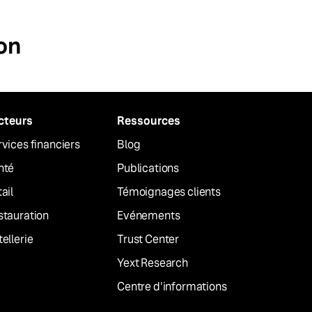
on
cteurs
Ressources
vices financiers
Blog
nté
Publications
ail
Témoignages clients
stauration
Evénements
ellerie
Trust Center
Yext Research
Centre d'informations