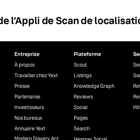
e l’Appli de Scan de localisati
Entreprise
Plateforme
Se
À propos
Scout
Ser
Travailler chez Yext
Listings
Sa
Presse
Knowledge Graph
Ret
Partenaires
Reviews
Re
Investisseurs
Social
Hôt
Nos bureaux
Pages
Annuaire Yext
Search
Modern Slavery Act
Hearsay Social