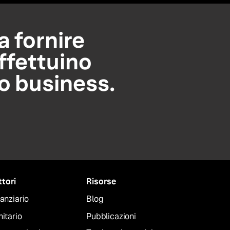
a fornire
ffettuino
uo business.
ttori
Risorse
anziario
Blog
itario
Pubblicazioni