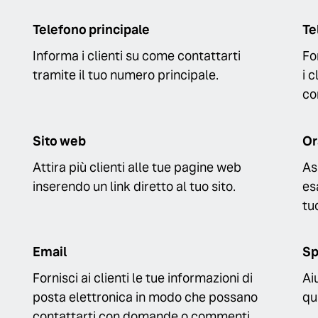
Telefono principale
Te
Informa i clienti su come contattarti
Fo
tramite il tuo numero principale.
i 
co
Sito web
Or
Attira più clienti alle tue pagine web
As
inserendo un link diretto al tuo sito.
es
tu
Email
Sp
Fornisci ai clienti le tue informazioni di
Ai
posta elettronica in modo che possano
qua
contattarti con domande o commenti.