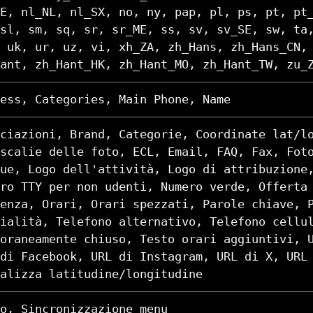
E, nl_NL, nl_SX, no, ny, pap, pl, ps, pt, pt
sl, sm, sq, sr, sr_ME, ss, sv, sv_SE, sw, ta
 uk, ur, uz, vi, xh_ZA, zh_Hans, zh_Hans_CN,
ant, zh_Hant_HK, zh_Hant_MO, zh_Hant_TW, zu_
ess, Categories, Main Phone, Name
ciazioni, Brand, Categorie, Coordinate lat/l
scalie delle foto, ECL, Email, FAQ, Fax, Fot
ue, Logo dell'attività, Logo di attribuzione
ro TTY per non udenti, Numero verde, Offerta
enza, Orari, Orari spezzati, Parole chiave, 
ialità, Telefono alternativo, Telefono cellu
oraneamente chiuso, Testo orari aggiuntivi, 
di Facebook, URL di Instagram, URL di X, URL
alizza latitudine/longitudine
o, Sincronizzazione menu