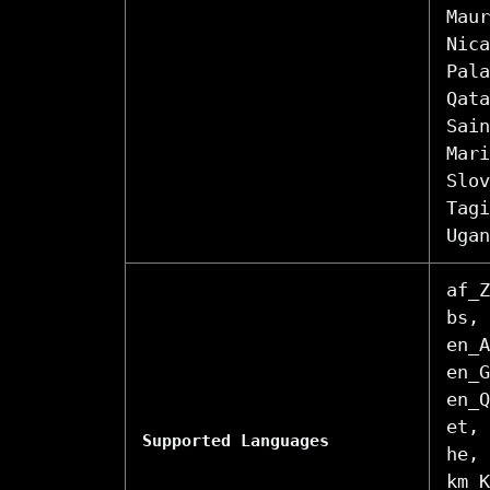
Maur
Nica
Pala
Qata
Sain
Mari
Slov
Tagi
Ugan
af_Z
bs, 
en_A
en_G
en_Q
et, 
Supported Languages
he, 
km_K