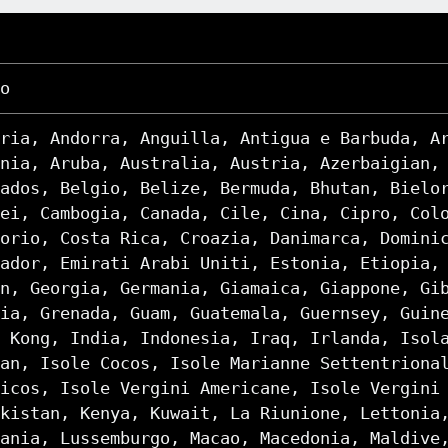
o
ria, Andorra, Anguilla, Antigua e Barbuda, A
nia, Aruba, Australia, Austria, Azerbaigian,
ados, Belgio, Belize, Bermuda, Bhutan, Bielo
ei, Cambogia, Canada, Cile, Cina, Cipro, Col
orio, Costa Rica, Croazia, Danimarca, Domini
ador, Emirati Arabi Uniti, Estonia, Etiopia,
n, Georgia, Germania, Giamaica, Giappone, Gi
ia, Grenada, Guam, Guatemala, Guernsey, Guin
 Kong, India, Indonesia, Iraq, Irlanda, Isol
an, Isole Cocos, Isole Marianne Settentriona
icos, Isole Vergini Americane, Isole Vergini
kistan, Kenya, Kuwait, La Riunione, Lettonia
ania, Lussemburgo, Macao, Macedonia, Maldive