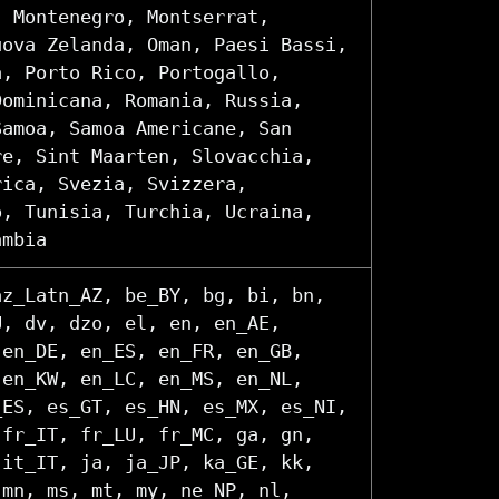
, Montenegro, Montserrat,
uova Zelanda, Oman, Paesi Bassi,
a, Porto Rico, Portogallo,
Dominicana, Romania, Russia,
Samoa, Samoa Americane, San
re, Sint Maarten, Slovacchia,
rica, Svezia, Svizzera,
o, Tunisia, Turchia, Ucraina,
ambia
az_Latn_AZ, be_BY, bg, bi, bn,
U, dv, dzo, el, en, en_AE,
 en_DE, en_ES, en_FR, en_GB,
 en_KW, en_LC, en_MS, en_NL,
_ES, es_GT, es_HN, es_MX, es_NI,
 fr_IT, fr_LU, fr_MC, ga, gn,
 it_IT, ja, ja_JP, ka_GE, kk,
 mn, ms, mt, my, ne_NP, nl,