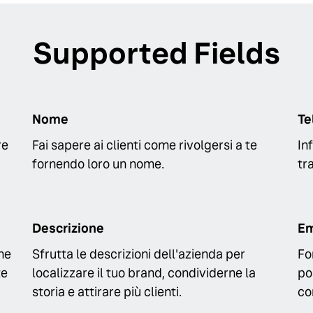
Supported Fields
Nome
Te
re
Fai sapere ai clienti come rivolgersi a te
In
fornendo loro un nome.
tr
Descrizione
Em
he
Sfrutta le descrizioni dell'azienda per
Fo
te
localizzare il tuo brand, condividerne la
po
storia e attirare più clienti.
co