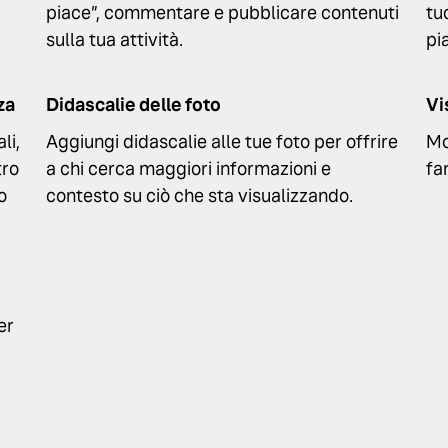
piace”, commentare e pubblicare contenuti
tu
sulla tua attività.
pi
za
Didascalie delle foto
Vi
li,
Aggiungi didascalie alle tue foto per offrire
Mo
tro
a chi cerca maggiori informazioni e
fa
o
contesto su ciò che sta visualizzando.
er