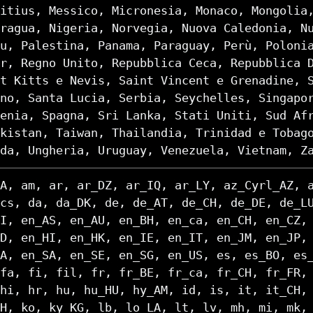
itius, Messico, Micronesia, Monaco, Mongolia
ragua, Nigeria, Norvegia, Nuova Caledonia, N
u, Palestina, Panama, Paraguay, Perù, Poloni
r, Regno Unito, Repubblica Ceca, Repubblica 
t Kitts e Nevis, Saint Vincent e Grenadine, 
no, Santa Lucia, Serbia, Seychelles, Singapo
enia, Spagna, Sri Lanka, Stati Uniti, Sud Af
kistan, Taiwan, Thailandia, Trinidad e Tobag
da, Ungheria, Uruguay, Venezuela, Vietnam, Z
A, am, ar, ar_DZ, ar_IQ, ar_LY, az_Cyrl_AZ, 
cs, da, da_DK, de, de_AT, de_CH, de_DE, de_L
I, en_AS, en_AU, en_BH, en_ca, en_CH, en_CZ,
D, en_HI, en_HK, en_IE, en_IT, en_JM, en_JP,
A, en_SA, en_SE, en_SG, en_US, es, es_BO, es
fa, fi, fil, fr, fr_BE, fr_ca, fr_CH, fr_FR,
hi, hr, hu, hu_HU, hy_AM, id, is, it, it_CH,
H, ko, ky_KG, lb, lo_LA, lt, lv, mh, mi, mk,