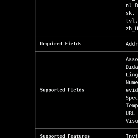
nl_B
sk, 
tvl,
zh_H
Addr
Required Fields
Asso
Dida
Ling
Nume
evid
Supported Fields
Spec
Temp
URL 
Visu
Invi
Supported Features