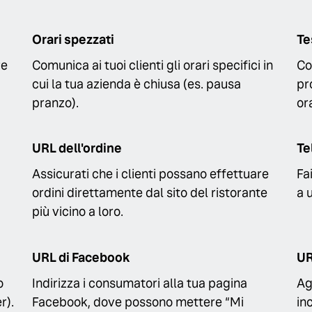
Orari spezzati
Te
re
Comunica ai tuoi clienti gli orari specifici in
Co
cui la tua azienda è chiusa (es. pausa
pr
pranzo).
ora
URL dell'ordine
Te
Assicurati che i clienti possano effettuare
Fa
ordini direttamente dal sito del ristorante
a 
più vicino a loro.
URL di Facebook
UR
o
Indirizza i consumatori alla tua pagina
Ag
r).
Facebook, dove possono mettere “Mi
in