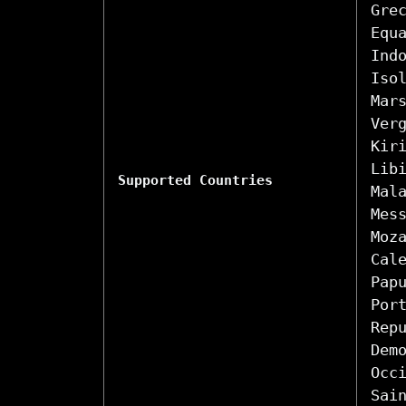
Gre
Equ
Ind
Iso
Mar
Ver
Kir
Lib
Supported Countries
Mal
Mes
Moz
Cal
Pap
Por
Rep
Dem
Occ
Sai