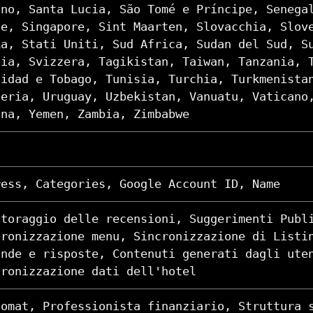
ino, Santa Lucia, São Tomé e Príncipe, Senega
ne, Singapore, Sint Maarten, Slovacchia, Slov
ka, Stati Uniti, Sud Africa, Sudan del Sud, S
zia, Svizzera, Tagikistan, Taiwan, Tanzania, 
nidad e Tobago, Tunisia, Turchia, Turkmenista
heria, Uruguay, Uzbekistan, Vanuatu, Vaticano
una, Yemen, Zambia, Zimbabwe
ress, Categories, Google Account ID, Name
itoraggio delle recensioni, Suggerimenti Publ
cronizzazione menu, Sincronizzazione di Listi
ande e risposte, Contenuti generati dagli ute
cronizzazione dati dell'hotel
comat, Professionista finanziario, Struttura 