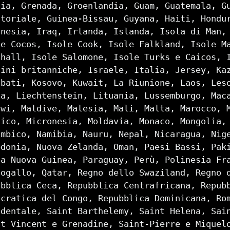
cia, Grenada, Groenlandia, Guam, Guatemala, G
atoriale, Guinea-Bissau, Guyana, Haiti, Hondu
onesia, Iraq, Irlanda, Islanda, Isola di Man,
le Cocos, Isole Cook, Isole Falkland, Isole M
shall, Isole Salomone, Isole Turks e Caicos, 
gini britanniche, Israele, Italia, Jersey, Ka
ibati, Kosovo, Kuwait, La Riunione, Laos, Les
ia, Liechtenstein, Lituania, Lussemburgo, Mac
awi, Maldive, Malesia, Mali, Malta, Marocco, 
sico, Micronesia, Moldavia, Monaco, Mongolia,
ambico, Namibia, Nauru, Nepal, Nicaragua, Nig
edonia, Nuova Zelanda, Oman, Paesi Bassi, Pak
ua Nuova Guinea, Paraguay, Perù, Polinesia Fr
togallo, Qatar, Regno dello Swaziland, Regno 
ubblica Ceca, Repubblica Centrafricana, Repub
ocratica del Congo, Repubblica Dominicana, Ro
identale, Saint Barthelemy, Saint Helena, Sai
nt Vincent e Grenadine, Saint-Pierre e Miquel