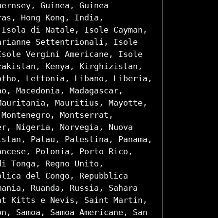
uernsey, Guinea, Guinea
ras, Hong Kong, India,
 Isola di Natale, Isole Cayman,
arianne Settentrionali, Isole
Isole Vergini Americane, Isole
zakistan, Kenya, Kirghizistan,
otho, Lettonia, Libano, Liberia,
ao, Macedonia, Madagascar,
Mauritania, Mauritius, Mayotte,
 Montenegro, Montserrat,
er, Nigeria, Norvegia, Nuova
istan, Palau, Palestina, Panama,
ancese, Polonia, Porto Rico,
di Tonga, Regno Unito,
blica del Congo, Repubblica
mania, Ruanda, Russia, Sahara
nt Kitts e Nevis, Saint Martin,
on, Samoa, Samoa Americane, San