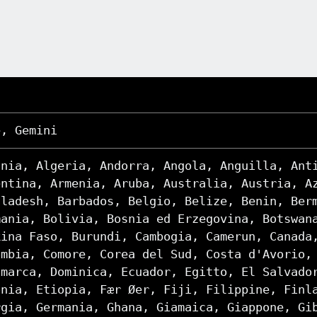
e, Gemini
ania, Algeria, Andorra, Angola, Anguilla, Ant
entina, Armenia, Aruba, Australia, Austria, A
gladesh, Barbados, Belgio, Belize, Benin, Ber
mania, Bolivia, Bosnia ed Erzegovina, Botswan
kina Faso, Burundi, Cambogia, Camerun, Canada
ombia, Comore, Corea del Sud, Costa d'Avorio,
imarca, Dominica, Ecuador, Egitto, El Salvado
onia, Etiopia, Fær Øer, Fiji, Filippine, Finl
rgia, Germania, Ghana, Giamaica, Giappone, Gi