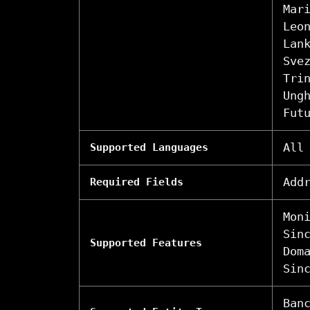
Mar
Leo
Lan
Sve
Tri
Ung
Fut
All
Supported Languages
Add
Required Fields
Mon
Sin
Supported Features
Dom
Sin
Ban