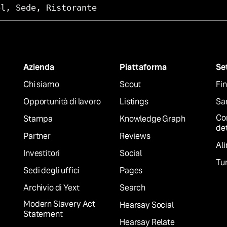
el, Sede, Ristorante
Azienda
Piattaforma
Se
Chi siamo
Scout
Fin
Opportunità di lavoro
Listings
San
Co
Stampa
Knowledge Graph
det
Partner
Reviews
Al
Investitori
Social
Tur
Sedi degli uffici
Pages
Archivio di Yext
Search
Modern Slavery Act
Hearsay Social
Statement
Hearsay Relate