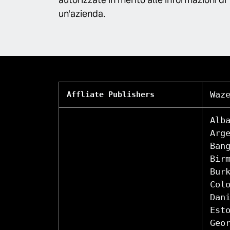
un'azienda.
Waz
Affliate Publishers
Alb
Arg
Ban
Bir
Bur
Col
Dan
Est
Geo