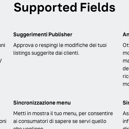
Supported Fields
Suggerimenti Publisher
An
oni
Approva o respingi le modifiche dei tuoi
Ot
listings suggerite dai clienti.
mo
/
ma
de
ri
mo
Sincronizzazione menu
Si
Metti in mostra il tuo menu, per consentire
As
oni
ai consumatori di sapere se servi quello
in
che vogliono.
di