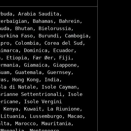
rbuda, Arabia Saudita,
zerbaigian, Bahamas, Bahrein,
muda, Bhutan, Bielorussia,
Burkina Faso, Burundi, Cambogia,
ipro, Colombia, Corea del Sud,
nimarca, Dominica, Ecuador,
a, Etiopia, Fær Øer, Fiji,
ermania, Giamaica, Giappone,
Guam, Guatemala, Guernsey,
ras, Hong Kong, India,
ola di Natale, Isole Cayman,
arianne Settentrionali, Isole
ericane, Isole Vergini
, Kenya, Kuwait, La Riunione,
 Lituania, Lussemburgo, Macao,
alta, Marocco, Mauritania,
 Mongolia, Montenegro,