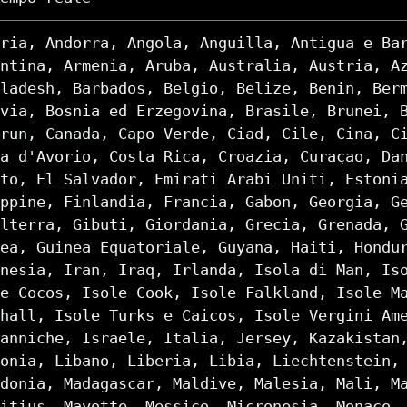
ria, Andorra, Angola, Anguilla, Antigua e Ba
ntina, Armenia, Aruba, Australia, Austria, A
ladesh, Barbados, Belgio, Belize, Benin, Ber
via, Bosnia ed Erzegovina, Brasile, Brunei, 
run, Canada, Capo Verde, Ciad, Cile, Cina, C
a d'Avorio, Costa Rica, Croazia, Curaçao, Da
to, El Salvador, Emirati Arabi Uniti, Estoni
ppine, Finlandia, Francia, Gabon, Georgia, G
lterra, Gibuti, Giordania, Grecia, Grenada, 
ea, Guinea Equatoriale, Guyana, Haiti, Hondu
nesia, Iran, Iraq, Irlanda, Isola di Man, Is
e Cocos, Isole Cook, Isole Falkland, Isole M
hall, Isole Turks e Caicos, Isole Vergini Am
anniche, Israele, Italia, Jersey, Kazakistan
onia, Libano, Liberia, Libia, Liechtenstein,
donia, Madagascar, Maldive, Malesia, Mali, M
itius, Mayotte, Messico, Micronesia, Monaco,