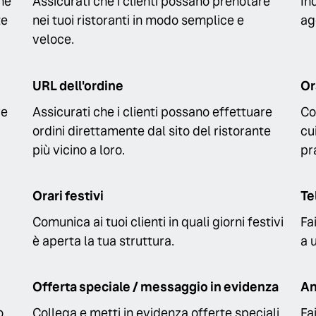
he
Assicurati che i clienti possano prenotare
Ind
te
nei tuoi ristoranti in modo semplice e
ag
veloce.
URL dell'ordine
Or
re
Assicurati che i clienti possano effettuare
Co
ordini direttamente dal sito del ristorante
cu
più vicino a loro.
pr
Orari festivi
Te
Comunica ai tuoi clienti in quali giorni festivi
Fa
è aperta la tua struttura.
a 
Offerta speciale / messaggio in evidenza
An
o
Collega e metti in evidenza offerte speciali,
Fa