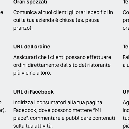
Orari spezzati
Te
re
Comunica ai tuoi clienti gli orari specifici in
Co
cui la tua azienda è chiusa (es. pausa
pr
pranzo).
ora
URL dell'ordine
Te
Assicurati che i clienti possano effettuare
Fa
ordini direttamente dal sito del ristorante
a 
più vicino a loro.
URL di Facebook
UR
o
Indirizza i consumatori alla tua pagina
Ag
r).
Facebook, dove possono mettere “Mi
in
piace”, commentare e pubblicare contenuti
tu
sulla tua attività.
pi