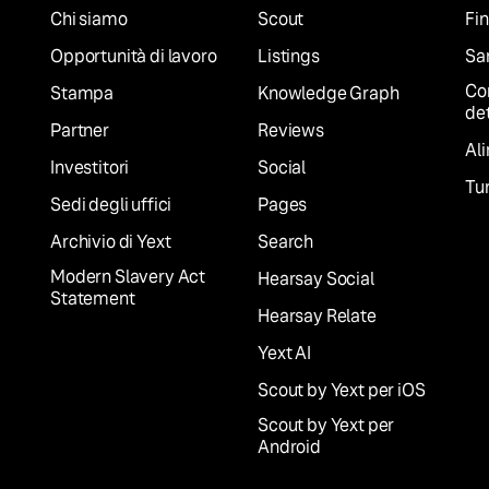
Chi siamo
Scout
Fin
Opportunità di lavoro
Listings
San
Co
Stampa
Knowledge Graph
det
Partner
Reviews
Al
Investitori
Social
Tur
Sedi degli uffici
Pages
Archivio di Yext
Search
Modern Slavery Act
Hearsay Social
Statement
Hearsay Relate
Yext AI
Scout by Yext per iOS
Scout by Yext per
Android