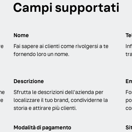
Campi supportati
Nome
Te
re
Fai sapere ai clienti come rivolgersi a te
In
fornendo loro un nome.
tr
Descrizione
Em
he
Sfrutta le descrizioni dell'azienda per
Fo
te
localizzare il tuo brand, condividerne la
po
storia e attirare più clienti.
co
Modalità di pagamento
Si