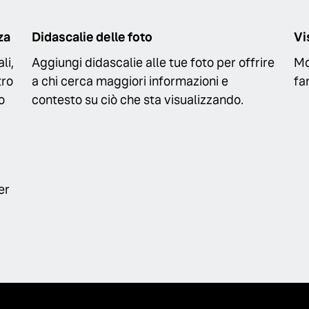
za
Didascalie delle foto
Vi
li,
Aggiungi didascalie alle tue foto per offrire
Mo
tro
a chi cerca maggiori informazioni e
fa
o
contesto su ciò che sta visualizzando.
er