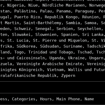
er, Nigeria, Niue, Nördliche Marianen, Norweg
istan, Palästina, Palau, Panama, Paraguay, Pe
tugal, Puerto Rico, Republik Kongo, Réunion, 
nt Martin, Saint-Barthélemy, Sambia, Samoa, S
weden, Schweiz, Senegal, Serbien, Seychellen,
rten, Slowakei, Slowenien, Spanien, Sri Lanka
is, St. Lucia, St. Pierre und Miquelon, St. V
afrika, Südkorea, Südsudan, Suriname, Tadschi
iland, Togo, Trinidad und Tobago, Tschad, Tsc
ks- und Caicosinseln, Uganda, Ukraine, Ungarn
ezuela, Vereinigte Arabische Emirate, Vereini
einigtes Königreich, Vietnam, Wallis und Futu
tralafrikanische Republik, Zypern
ress, Categories, Hours, Main Phone, Name