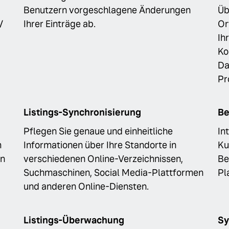
Benutzern vorgeschlagene Änderungen
Üb
/
Ihrer Einträge ab.
Or
Ih
Ko
Da
Pr
Listings-Synchronisierung
Be
Pflegen Sie genaue und einheitliche
In
m
Informationen über Ihre Standorte in
Ku
on
verschiedenen Online-Verzeichnissen,
Be
Suchmaschinen, Social Media-Plattformen
Pl
und anderen Online-Diensten.
Listings-Überwachung
Sy