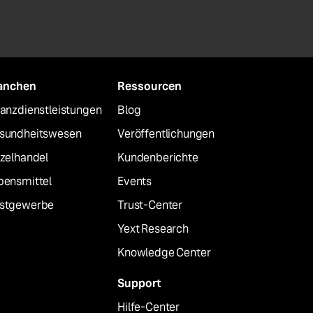
anchen
Ressourcen
nanzdienstleistungen
Blog
sundheitswesen
Veröffentlichungen
nzelhandel
Kundenberichte
bensmittel
Events
stgewerbe
Trust-Center
Yext Research
Knowledge Center
Support
Hilfe-Center