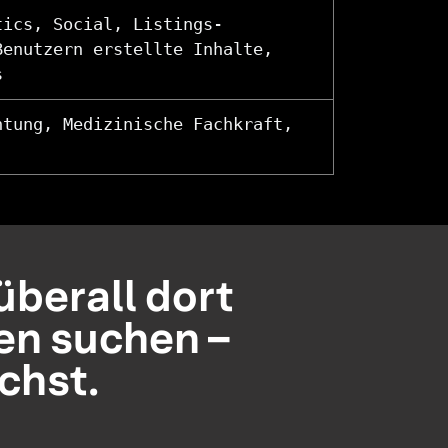
tics, Social, Listings-
Benutzern erstellte Inhalte,
s
htung, Medizinische Fachkraft,
 überall dort
en suchen –
chst.