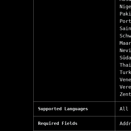
Nig
Pak
Por
Sai
Sch
Maa
Nev
Süd
Tha
Tur
Ven
Ver
Zen
All
Supported Languages
Add
Required Fields