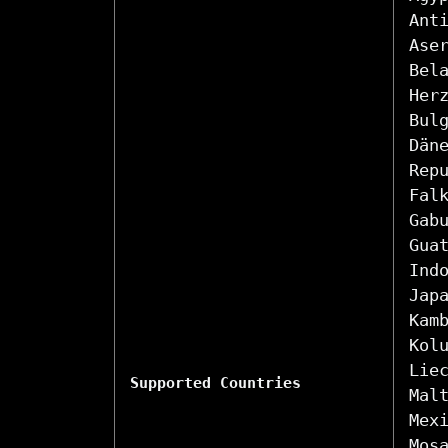
Ant
Ase
Bel
Her
Bul
Dän
Rep
Fal
Gab
Gua
Ind
Jap
Kam
Kol
Lie
Supported Countries
Mal
Mex
Mos