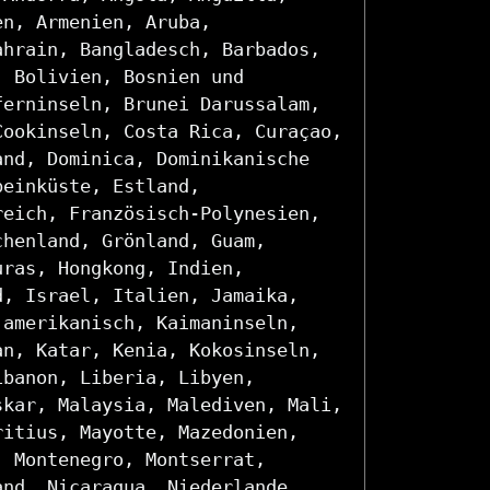
en, Armenien, Aruba,
ahrain, Bangladesch, Barbados,
, Bolivien, Bosnien und
ferninseln, Brunei Darussalam,
Cookinseln, Costa Rica, Curaçao,
and, Dominica, Dominikanische
beinküste, Estland,
reich, Französisch-Polynesien,
chenland, Grönland, Guam,
uras, Hongkong, Indien,
d, Israel, Italien, Jamaika,
 amerikanisch, Kaimaninseln,
an, Katar, Kenia, Kokosinseln,
ibanon, Liberia, Libyen,
skar, Malaysia, Malediven, Mali,
ritius, Mayotte, Mazedonien,
, Montenegro, Montserrat,
and, Nicaragua, Niederlande,