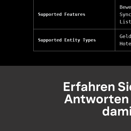
Bew
Syn
Supported Features
Lis
Gel
Supported Entity Types
Hot
Erfahren Sie
Antworten 
dami