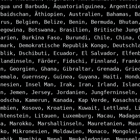
igua und Barbuda, Äquatorialguinea, Argentini
rbaidschan, Äthiopien, Australien, Bahamas, B
arus, Belgien, Belize, Benin, Bermuda, Bhutan
zegowina, Botswana, Brasilien, Britische Jung
garien, Burkina Faso, Burundi, Chile, China, 
emark, Demokratische Republik Kongo, Deutschl
ublik, Dschibuti, Ecuador, El Salvador, Elfen
klandinseln, Färöer, Fidschi, Finnland, Frank
un, Georgien, Ghana, Gibraltar, Grenada, Grie
temala, Guernsey, Guinea, Guyana, Haiti, Hond
onesien, Insel Man, Irak, Iran, Irland, Islan
an, Jemen, Jersey, Jordanien, Jungferninseln,
bodscha, Kamerun, Kanada, Kap Verde, Kasachst
umbien, Kosovo, Kroatien, Kuwait, Lettland, L
chtenstein, Litauen, Luxemburg, Macau, Madaga
ta, Marokko, Marshallinseln, Mauretanien, Mau
iko, Mikronesien, Moldawien, Monaco, Mongolei
ambik, Namibia, Nepal, Neukaledonien, Neuseel