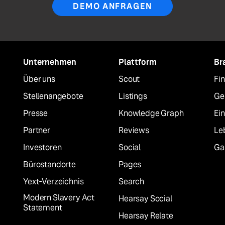
DEMO ANFRAGEN
Unternehmen
Plattform
Br
Über uns
Scout
Fi
Stellenangebote
Listings
Ge
Presse
Knowledge Graph
Ei
Partner
Reviews
Le
Investoren
Social
Ga
Bürostandorte
Pages
Yext-Verzeichnis
Search
Modern Slavery Act
Hearsay Social
Statement
Hearsay Relate