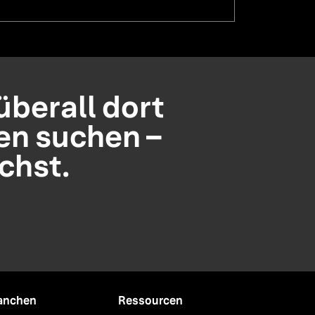
 überall dort
en suchen –
chst.
anchen
Ressourcen