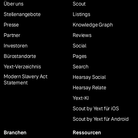
Über uns
Scout
Stellenangebote
Listings
Presse
Knowledge Graph
Partner
Reviews
Investoren
Social
Bürostandorte
Pages
Yext-Verzeichnis
Search
Modern Slavery Act
Hearsay Social
Statement
Hearsay Relate
Yext-KI
Scout by Yext für iOS
Scout by Yext für Android
Branchen
Ressourcen