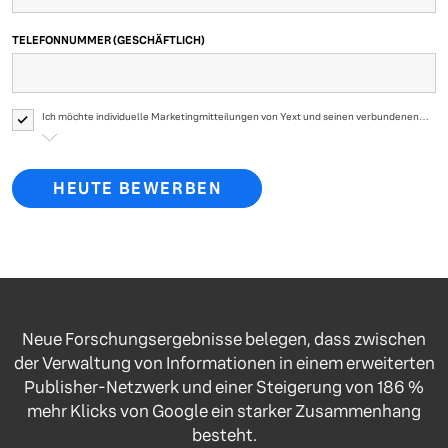
TELEFONNUMMER (GESCHÄFTLICH)
Ich möchte individuelle Marketingmitteilungen von Yext und seinen verbundenen
Unternehmen über Produkte, Veranstaltungen, Angebote, Umfragen und Updates
von Yext erhalten. Ihre persönlichen Daten werden von Yext gemäß der
Datenschutzrichtlinie von Yext
verarbeitet.
HEUTE BEWERBEN
Neue Forschungsergebnisse belegen, dass zwischen
der Verwaltung von Informationen in einem erweiterten
Publisher-Netzwerk und einer Steigerung von 186 %
mehr Klicks von Google ein starker Zusammenhang
besteht.