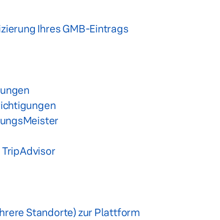
izierung Ihres GMB-Eintrags
dungen
ichtigungen
nungsMeister
 TripAdvisor
rere Standorte) zur Plattform