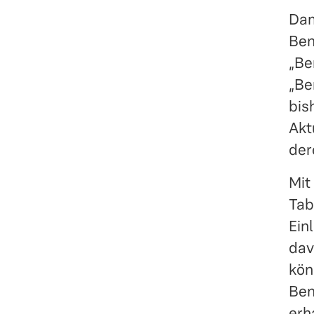
Dam
Ben
„Be
„Be
bis
Akt
der
Mit
Tab
Ein
dav
kön
Ben
erh