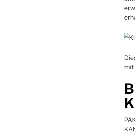
erw
erh
Die
mit
B
K
PAK
KAN