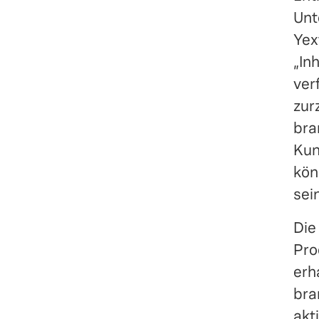
Unt
Yex
„In
ver
zur
bra
Kun
kön
sein
Die
Pro
erh
bra
akt