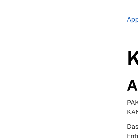
App
A
PAK
KAN
Das
Ent