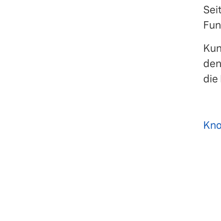
Sei
Fun
Kun
de
die
Kno