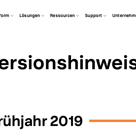
form
Lösungen
Ressourcen
Support
Unternehm
ersionshinwei
rühjahr 2019