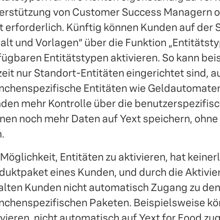
erstützung von Customer Success Managern o
t erforderlich. Künftig können Kunden auf der 
halt und Vorlagen“ über die Funktion „Entitätst
fügbaren Entitätstypen aktivieren. So kann bei
zeit nur Standort-Entitäten eingerichtet sind,
nchenspezifische Entitäten wie Geldautomaten
den mehr Kontrolle über die benutzerspezifis
nen noch mehr Daten auf Yext speichern, ohne
.
 Möglichkeit, Entitäten zu aktivieren, hat keine
duktpaket eines Kunden, und durch die Aktivie
alten Kunden nicht automatisch Zugang zu de
nchenspezifischen Paketen. Beispielsweise kö
ivieren, nicht automatisch auf Yext for Food zu