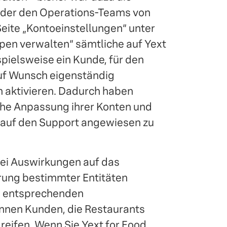
der den Operations-Teams von
Seite „Kontoeinstellungen“ unter
ypen verwalten“ sämtliche auf Yext
spielsweise ein Kunde, für den
 auf Wunsch eigenständig
 aktivieren. Dadurch haben
che Anpassung ihrer Konten und
 auf den Support angewiesen zu
rlei Auswirkungen auf das
rung bestimmter Entitäten
n entsprechenden
nnen Kunden, die Restaurants
greifen. Wenn Sie Yext for Food