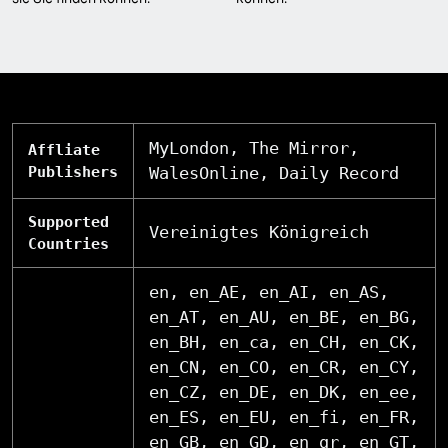
MyLondon, The Mirror,
Affliate
Publishers
WalesOnline, Daily Record
Supported
Vereinigtes Königreich
Countries
en, en_AE, en_AI, en_AS,
en_AT, en_AU, en_BE, en_BG,
en_BH, en_ca, en_CH, en_CK,
en_CN, en_CO, en_CR, en_CY,
en_CZ, en_DE, en_DK, en_ee,
en_ES, en_EU, en_fi, en_FR,
en_GB, en_GD, en_gr, en_GT,