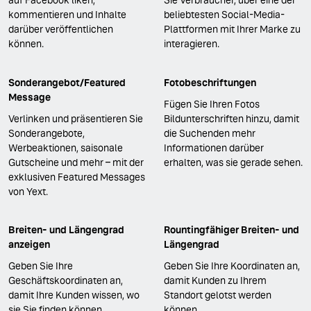
auf Facebook liken,
Sie Verbraucher, über eine der
kommentieren und Inhalte
beliebtesten Social-Media-
darüber veröffentlichen
Plattformen mit Ihrer Marke zu
können.
interagieren.
Sonderangebot/Featured
Fotobeschriftungen
Message
Fügen Sie Ihren Fotos
Verlinken und präsentieren Sie
Bildunterschriften hinzu, damit
Sonderangebote,
die Suchenden mehr
Werbeaktionen, saisonale
Informationen darüber
Gutscheine und mehr – mit der
erhalten, was sie gerade sehen.
exklusiven Featured Messages
von Yext.
Breiten- und Längengrad
Rountingfähiger Breiten- und
anzeigen
Längengrad
Geben Sie Ihre
Geben Sie Ihre Koordinaten an,
Geschäftskoordinaten an,
damit Kunden zu Ihrem
damit Ihre Kunden wissen, wo
Standort gelotst werden
sie Sie finden können.
können.