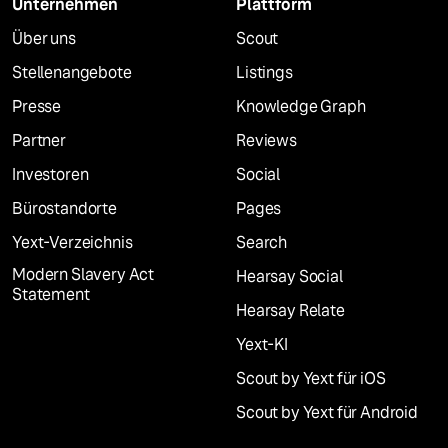
Unternehmen
Plattform
Über uns
Scout
Stellenangebote
Listings
Presse
Knowledge Graph
Partner
Reviews
Investoren
Social
Bürostandorte
Pages
Yext-Verzeichnis
Search
Modern Slavery Act
Hearsay Social
Statement
Hearsay Relate
Yext-KI
Scout by Yext für iOS
Scout by Yext für Android