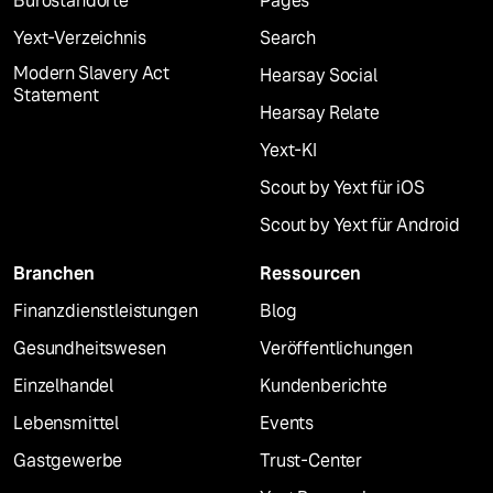
Bürostandorte
Pages
Yext-Verzeichnis
Search
Modern Slavery Act
Hearsay Social
Statement
Hearsay Relate
Yext-KI
Scout by Yext für iOS
Scout by Yext für Android
Branchen
Ressourcen
Finanzdienstleistungen
Blog
Gesundheitswesen
Veröffentlichungen
Einzelhandel
Kundenberichte
Lebensmittel
Events
Gastgewerbe
Trust-Center