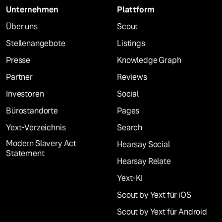
Unternehmen
Plattform
Über uns
Scout
Stellenangebote
Listings
Presse
Knowledge Graph
Partner
Reviews
Investoren
Social
Bürostandorte
Pages
Yext-Verzeichnis
Search
Modern Slavery Act
Hearsay Social
Statement
Hearsay Relate
Yext-KI
Scout by Yext für iOS
Scout by Yext für Android