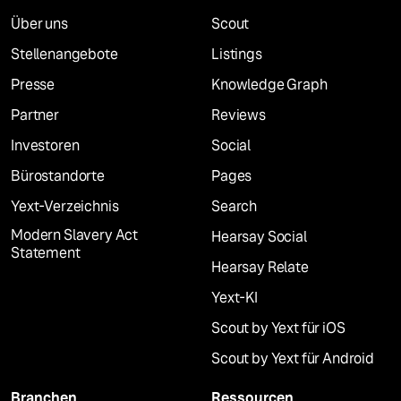
Über uns
Scout
Stellenangebote
Listings
Presse
Knowledge Graph
Partner
Reviews
Investoren
Social
Bürostandorte
Pages
Yext-Verzeichnis
Search
Modern Slavery Act
Hearsay Social
Statement
Hearsay Relate
Yext-KI
Scout by Yext für iOS
Scout by Yext für Android
Branchen
Ressourcen