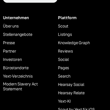
Unternehmen
Plattform
Über uns
Scout
Stellenangebote
Listings
Presse
Knowledge Graph
Partner
Reviews
Investoren
Social
Bürostandorte
Pages
Yext-Verzeichnis
Search
Modern Slavery Act
Hearsay Social
Statement
Hearsay Relate
Yext-KI
Scout by Yext für iOS