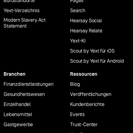
Bürostandorte
Pages
Yext-Verzeichnis
Search
Modern Slavery Act
Hearsay Social
Statement
Hearsay Relate
Yext-KI
Scout by Yext für iOS
Scout by Yext für Android
Branchen
Ressourcen
Finanzdienstleistungen
Blog
Gesundheitswesen
Veröffentlichungen
Einzelhandel
Kundenberichte
Lebensmittel
Events
Gastgewerbe
Trust-Center