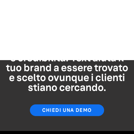
Trasforma i dati del tuo
brand in una strategia
basata sull'IA, creando
delle fondamenta che
generino fiducia, visibilità
e credibilità. Yext aiuta il
tuo brand a essere trovato
e scelto ovunque i clienti
stiano cercando.
CHIEDI UNA DEMO