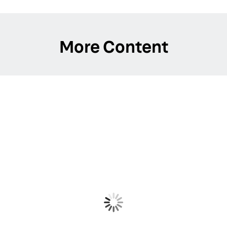
More Content
Il fitness prima di tutto
Caso di studio: Fitness First collabora con Yext per
aumentare la visibilità da un'unica fonte dati affidabile
LEARN MORE