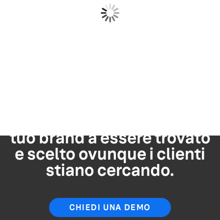
Trasforma i dati del tuo
brand in una strategia
basata sull'IA, creando
delle fondamenta che
generino fiducia, visibilità
e credibilità. Yext aiuta il
tuo brand a essere trovato
e scelto ovunque i clienti
stiano cercando.
CHIEDI UNA DEMO