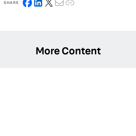
SHARE
More Content
Belron® International
Caso di studio: Belron® ottiene la verifica del Brand con Yext
LEARN MORE