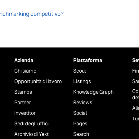
benchmarking competitivo?
Azienda
Piattaforma
Se
Chi siamo
Scout
Fin
Opportunità di lavoro
Listings
San
Co
Stampa
Knowledge Graph
det
Partner
Reviews
Al
Investitori
Social
Tur
Sedi degli uffici
Pages
Archivio di Yext
Search