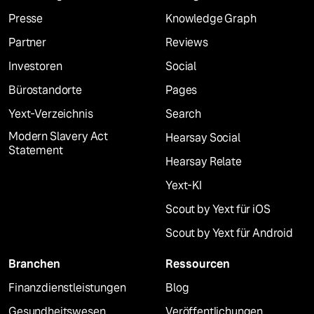
Presse
Knowledge Graph
Partner
Reviews
Investoren
Social
Bürostandorte
Pages
Yext-Verzeichnis
Search
Modern Slavery Act
Hearsay Social
Statement
Hearsay Relate
Yext-KI
Scout by Yext für iOS
Scout by Yext für Android
Branchen
Ressourcen
Finanzdienstleistungen
Blog
Gesundheitswesen
Veröffentlichungen