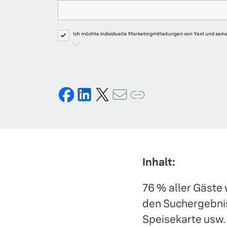
Ich möchte individuelle Marketingmitteilungen von Yext und s
über Produkte, Veranstaltungen, Angebote, Umfragen und Update
persönlichen Daten werden von Yext gemäß der
Datenschutzricht
Inhalt:
76 % aller Gäste 
den Suchergebnis
Speisekarte usw.