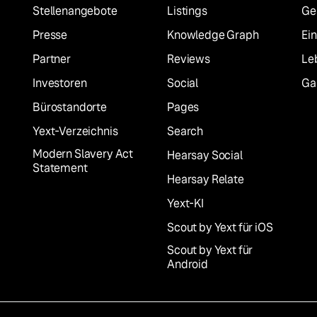
Stellenangebote
Listings
Ge
Presse
Knowledge Graph
Ei
Partner
Reviews
Le
Investoren
Social
Ga
Bürostandorte
Pages
Yext-Verzeichnis
Search
Modern Slavery Act
Hearsay Social
Statement
Hearsay Relate
Yext-KI
Scout by Yext für iOS
Scout by Yext für
Android