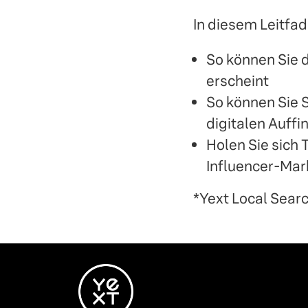
In diesem Leitfa
So können Sie d
erscheint
So können Sie 
digitalen Auffi
Holen Sie sich
Influencer-Mar
*Yext Local Searc