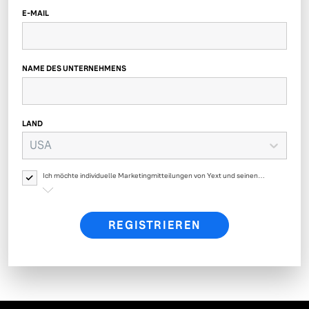
E-MAIL
NAME DES UNTERNEHMENS
LAND
USA
Ich möchte individuelle Marketingmitteilungen von Yext und seinen
verbundenen Unternehmen über Produkte, Veranstaltungen, Angebote,
Umfragen und Updates von Yext erhalten. Ihre persönlichen Daten werden
von Yext gemäß der
Datenschutzrichtlinie von Yext
verarbeitet.
REGISTRIEREN