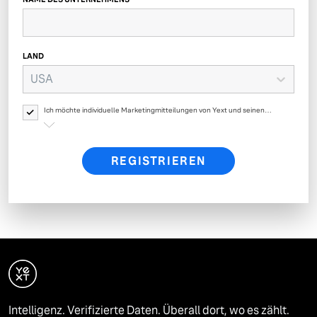
LAND
USA
Ich möchte individuelle Marketingmitteilungen von Yext und seinen
verbundenen Unternehmen über Produkte, Veranstaltungen, Angebote,
Umfragen und Updates von Yext erhalten. Ihre persönlichen Daten werden
von Yext gemäß der
Datenschutzrichtlinie von Yext
verarbeitet.
REGISTRIEREN
Intelligenz. Verifizierte Daten. Überall dort, wo es zählt.