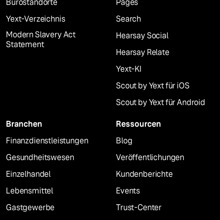
Bürostandorte
Pages
Yext-Verzeichnis
Search
Modern Slavery Act
Hearsay Social
Statement
Hearsay Relate
Yext-KI
Scout by Yext für iOS
Scout by Yext für Android
Branchen
Ressourcen
Finanzdienstleistungen
Blog
Gesundheitswesen
Veröffentlichungen
Einzelhandel
Kundenberichte
Lebensmittel
Events
Gastgewerbe
Trust-Center