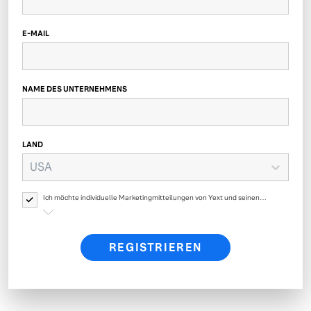
E-MAIL
NAME DES UNTERNEHMENS
LAND
USA
Ich möchte individuelle Marketingmitteilungen von Yext und seinen
verbundenen Unternehmen über Produkte, Veranstaltungen, Angebote,
Umfragen und Updates von Yext erhalten. Ihre persönlichen Daten werden
von Yext gemäß der
Datenschutzrichtlinie von Yext
verarbeitet.
REGISTRIEREN