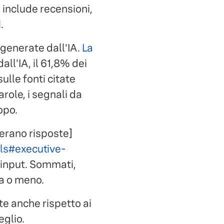
include recensioni,
.
generate dall'IA.
La
ll'IA, il 61,8% dei
ulle fonti citate
parole, i segnali da
opo.
erano risposte]
ls#executive-
l'input. Sommati,
ta o meno.
te anche rispetto ai
glio.