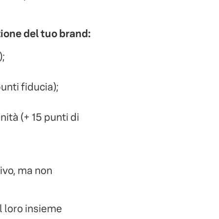
zione del tuo brand:
);
nti fiducia);
tà (+ 15 punti di
tivo, ma non
l loro insieme