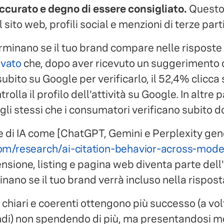
accurato e degno di essere consigliato.
Questo 
l sito web, profili social e menzioni di terze parti
rminano se il tuo brand compare nelle risposte 
evato
che, dopo aver ricevuto un suggerimento da
bito su Google per verificarlo, il 52,4% clicca s
trolla il profilo dell’attività su Google. In altre 
 gli stessi che i consumatori verificano subito d
di IA come [ChatGPT, Gemini e Perplexity gen
om/research/ai-citation-behavior-across-mode
censione, listing e pagina web diventa parte del
nano se il tuo brand verrà incluso nella rispos
iù chiari e coerenti ottengono più successo (a vol
ndi) non spendendo di più, ma presentandosi me