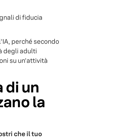
nali di fiducia
 l'IA, perché secondo
 degli adulti
ni su un'attività
 di un
zano la
tri che il tuo