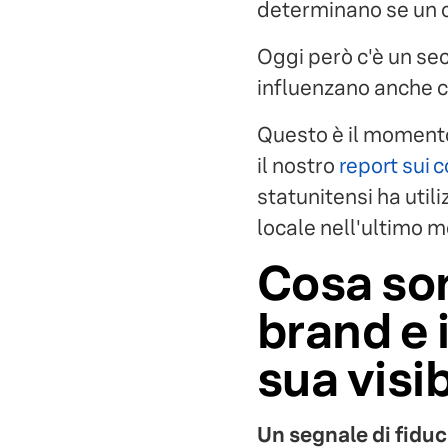
determinano se un cl
Oggi però c'è un sec
influenzano anche ci
Questo è il momento 
il nostro
report sui 
statunitensi ha util
locale nell'ultimo 
Cosa son
brand e 
sua visib
Un segnale di fiduc