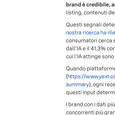
brand è credibile, 
listing, contenuti de
Questi segnali dete
nostra ricerca ha ril
consumatori cerca su
dall'IA e il 41,3% con
cui l'IA attinge sono
Quando piattaforme 
(
https://www.yext.c
summary
), ogni re
questi input determi
I brand con i dati p
concorrenti più gra