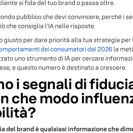
iente si fida del tuo brand o passa oltre.
ondo pubblico che devi convincere, perché i seg
ò che consiglia l'IA nelle risposte.
giusto per dare priorità alla tua strategia per
comportamenti dei consumatori del 2026
la metà
izzato uno strumento di IA per cercare informazio
mese, e questo numero è destinato a crescere.
o i segnali di fiducia
in che modo influen
ilità?
ia del brand è qualsiasi informazione che dimos