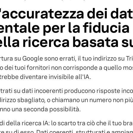
'accuratezza dei dat
tale per la fiducia
lla ricerca basata su
ertura su Google sono errati, il tuo indirizzo su T
o dei tuoi fornitori non corrisponde a quello mos
rebbe diventare invisibile all'IA.
trati su dati incoerenti producono risposte incoe
dirizzo sbagliato, o chiamano un numero non più 
anno una seconda possibilità.
 della ricerca IA: lo scarto tra ciò che il tuo br
re su di esso. Dati coerenti, strutturati e ampia