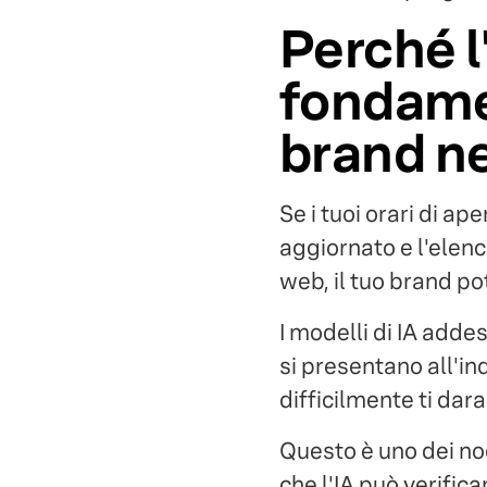
Perché l
fondamen
brand ne
Se i tuoi orari di ap
aggiornato e l'elenc
web, il tuo brand pot
I modelli di IA addes
si presentano all'in
difficilmente ti dar
Questo è uno dei nodi
che l'IA può verifica