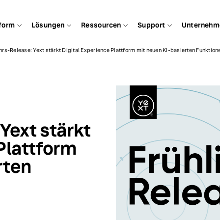
form
Lösungen
Ressourcen
Support
Unternehm
hrs-Release: Yext stärkt Digital Experience Plattform mit neuen KI-basierten Funktion
Yext stärkt
Plattform
rten