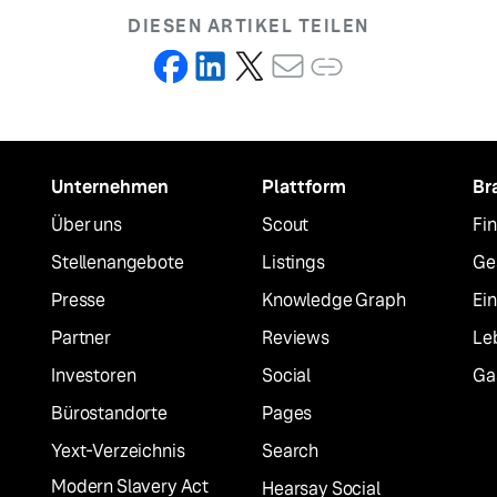
DIESEN ARTIKEL TEILEN
Unternehmen
Plattform
Br
Über uns
Scout
Fi
Stellenangebote
Listings
Ge
Presse
Knowledge Graph
Ei
Partner
Reviews
Le
Investoren
Social
Ga
Bürostandorte
Pages
Yext-Verzeichnis
Search
Modern Slavery Act
Hearsay Social