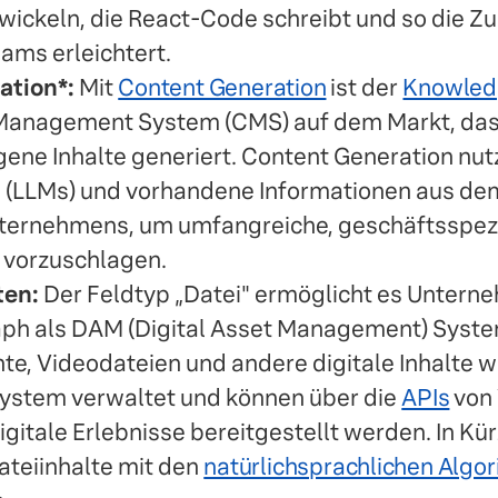
wickeln, die React-Code schreibt und so die 
ams erleichtert.
ation*:
Mit
Content Generation
ist der
Knowled
 Management System (CMS) auf dem Markt, da
igene Inhalte generiert. Content Generation nu
 (LLMs) und vorhandene Informationen aus d
ternehmens, um umfangreiche, geschäftsspezif
 vorzuschlagen.
ten:
Der Feldtyp „Datei" ermöglicht es Untern
h als DAM (Digital Asset Management) Syste
e, Videodateien und andere digitale Inhalte 
ystem verwaltet und können über die
APIs
von 
gitale Erlebnisse bereitgestellt werden. In Kü
ateiinhalte mit den
natürlichsprachlichen Algo