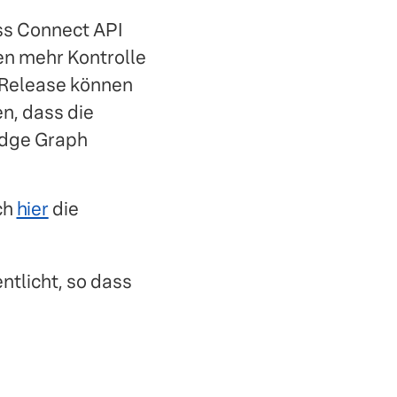
ss Connect API
n mehr Kontrolle
s-Release können
n, dass die
edge Graph
ch
hier
die
tlicht, so dass