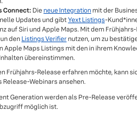
.
s Connect:
Die
neue Integration
mit der Busine
hnelle Updates und gibt
Yext Listings
-Kund*inne
enz auf Siri und Apple Maps. Mit dem Frühjahr
nun den
Listings Verifier
nutzen, um zu bestätige
in Apple Maps Listings mit den in ihrem Knowl
Inhalten übereinstimmen.
n Frühjahrs-Release erfahren möchte, kann si
s Release-Webinars ansehen.
ent Generation werden als Pre-Release veröffen
bzugriff möglich ist.