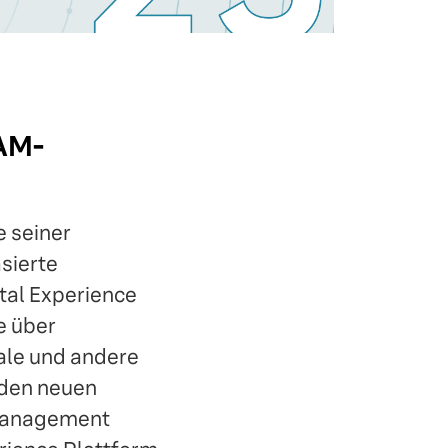
DAM-
 seiner
sierte
tal Experience
e über
ale und andere
t den neuen
 Management