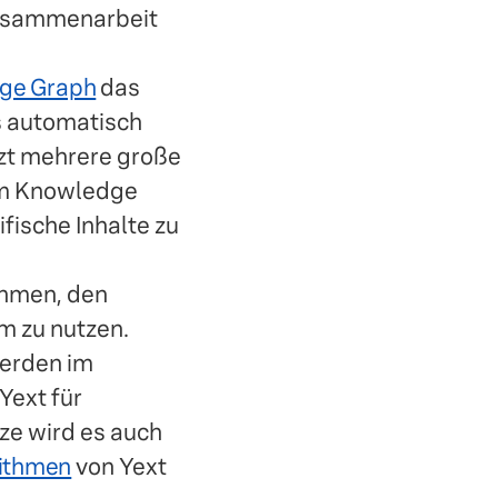
Zusammenarbeit
ge Graph
das
s automatisch
tzt mehrere große
em Knowledge
ische Inhalte zu
ehmen, den
m zu nutzen.
werden im
Yext für
rze wird es auch
rithmen
von Yext