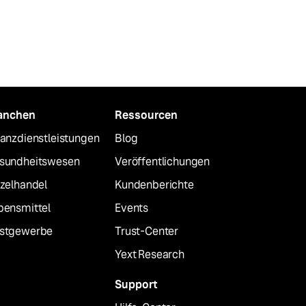
anchen
Ressourcen
nanzdienstleistungen
Blog
sundheitswesen
Veröffentlichungen
nzelhandel
Kundenberichte
bensmittel
Events
stgewerbe
Trust-Center
Yext Research
Support