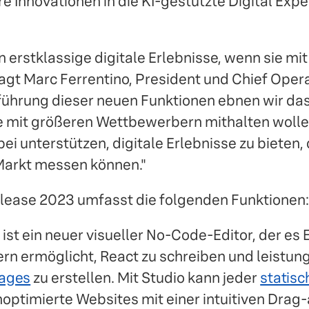
re Innovationen in die KI-gestützte Digital Exp
 erstklassige digitale Erlebnisse, wenn sie mi
sagt Marc Ferrentino, President und Chief Opera
nführung dieser neuen Funktionen ebnen wir das
 mit größeren Wettbewerbern mithalten wollen
 unterstützen, digitale Erlebnisse zu bieten, 
Markt messen können."
lease 2023 umfasst die folgenden Funktionen:
ist ein neuer visueller No-Code-Editor, der es
ern ermöglicht, React zu schreiben und leistun
ages
zu erstellen. Mit Studio kann jeder
statisc
ptimierte Websites mit einer intuitiven Drag