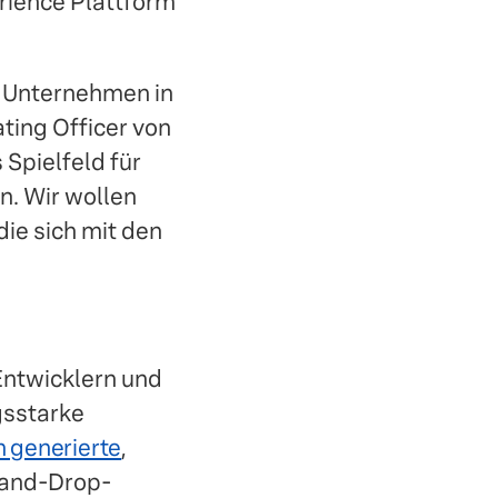
erience Plattform
t Unternehmen in
ting Officer von
 Spielfeld für
. Wir wollen
die sich mit den
 Entwicklern und
gsstarke
h generierte
,
-and-Drop-