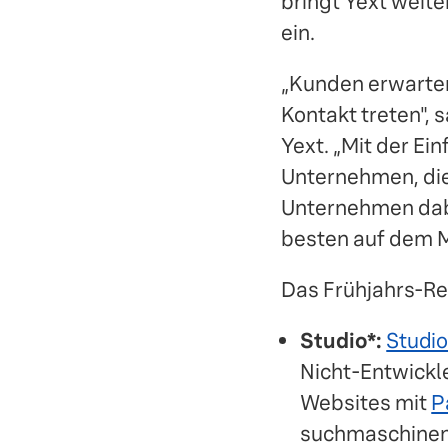
bringt Yext weite
ein.
„Kunden erwarten
Kontakt treten", 
Yext. „Mit der Ei
Unternehmen, die
Unternehmen dabei
besten auf dem 
Das Frühjahrs-Re
Studio*:
Studio
Nicht-Entwickl
Websites mit
P
suchmaschineno