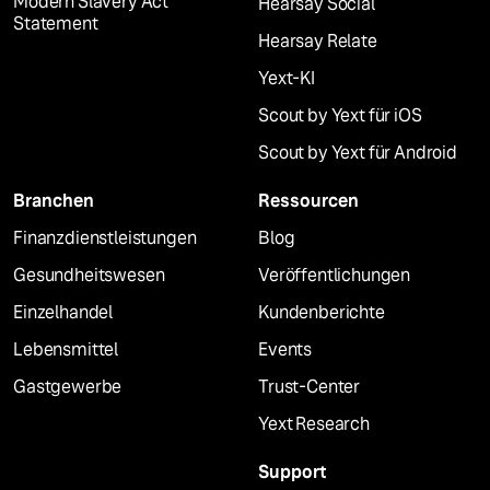
Modern Slavery Act
Hearsay Social
Statement
Hearsay Relate
Yext-KI
Scout by Yext für iOS
Scout by Yext für Android
Branchen
Ressourcen
Finanzdienstleistungen
Blog
Gesundheitswesen
Veröffentlichungen
Einzelhandel
Kundenberichte
Lebensmittel
Events
Gastgewerbe
Trust-Center
Yext Research
Support