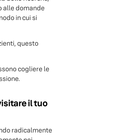
tto alle domande
modo in cui si
zienti, questo
ssono cogliere le
ssione.
isitare il tuo
mando radicalmente
tamente nei