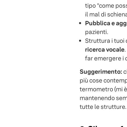
tipo "come poss
il mal di schiena
Pubblica e agg
pazienti.
Struttura i tuoi
ricerca vocale
far emergere i 
Suggerimento:
c
più cose contemp
termometro (mi è 
mantenendo sempre
tutte le strutture.