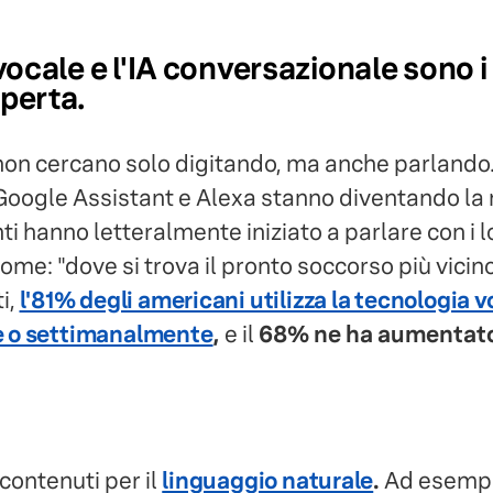
 vocale e l'IA conversazionale sono i 
perta.
i non cercano solo digitando, ma anche parlando. 
 Google Assistant e Alexa stanno diventando la 
enti hanno letteralmente iniziato a parlare con i l
me: "dove si trova il pronto soccorso più vicin
i,
l'81% degli americani utilizza la tecnologia v
 o settimanalmente
,
e il
68% ne ha aumentato
 contenuti per il
linguaggio naturale
.
Ad esempio