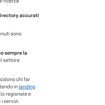
di ricerca
 directory accurati
tenuti sono
no sempre la
l settore
cidono chi far
stendo in
landing
llo regionale e
i servizi.