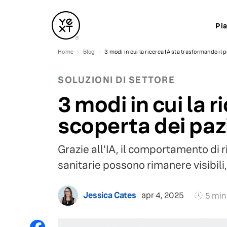
Pi
Home
Blog
3 modi in cui la ricerca IA sta trasformando il 
SOLUZIONI DI SETTORE
3 modi in cui la 
scoperta dei paz
Grazie all'IA, il comportamento di
sanitarie possono rimanere visibili, 
Jessica Cates
apr 4, 2025
5 min