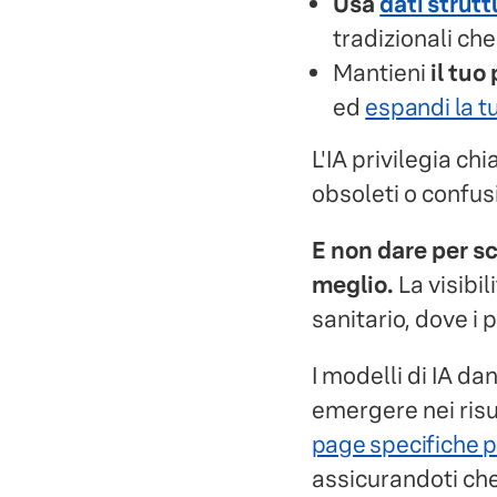
Usa
dati strutt
tradizionali che
Mantieni
il tuo
ed
espandi la t
L'IA privilegia ch
obsoleti o confus
E non dare per s
meglio.
La visibi
sanitario, dove i 
I modelli di IA da
emergere nei risu
page specifiche p
assicurandoti che 