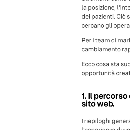
la posizione, l'i
dei pazienti. Ciò s
cercano gli operat
Per i team di mark
cambiamento rapp
Ecco cosa sta suc
opportunità creat
1. Il percorso
sito web.
I riepiloghi gene
l'esperienza di r