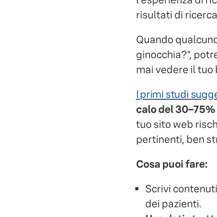
risultati di ricerca
Quando qualcuno c
ginocchia?", potr
mai vedere il tuo 
I primi studi sug
calo del 30–75% n
tuo sito web risc
pertinenti, ben str
Cosa puoi fare:
Scrivi contenut
dei pazienti.