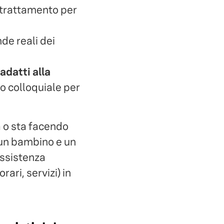
i trattamento per
e reali dei
adatti alla
io colloquiale per
a o sta facendo
un bambino e un
assistenza
ari, servizi) in