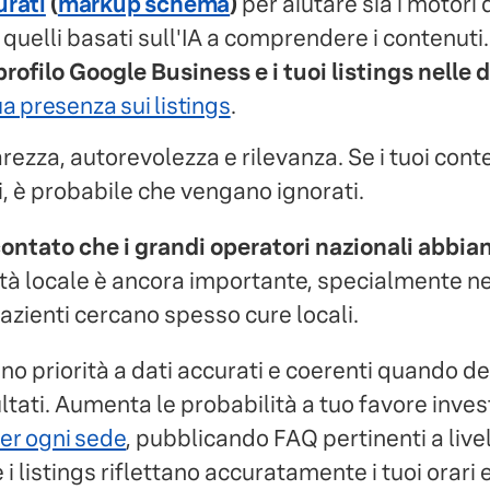
urati
(
markup schema
)
per aiutare sia i motori 
 quelli basati sull'IA a comprendere i contenuti.
 profilo Google Business e i tuoi listings nelle
ua presenza sui listings
.
iarezza, autorevolezza e rilevanza. Se i tuoi con
i, è probabile che vengano ignorati.
contato che i grandi operatori nazionali abbia
lità locale è ancora importante, specialmente ne
pazienti cercano spesso cure locali.
nno priorità a dati accurati e coerenti quando de
ltati. Aumenta le probabilità a tuo favore inve
er ogni sede
, pubblicando FAQ pertinenti a live
i listings riflettano accuratamente i tuoi orari e 