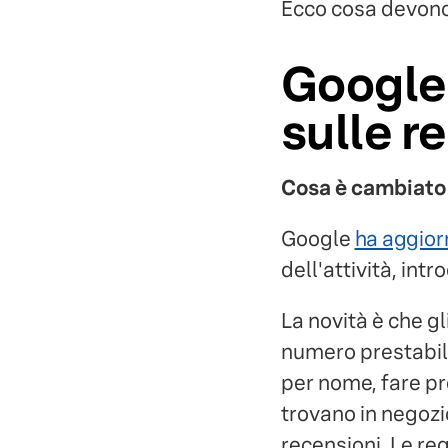
Ecco cosa devono 
Google 
sulle r
Cosa è cambiato
Google
ha aggior
dell'attività, in
La novità è che g
numero prestabili
per nome, fare pr
trovano in negozio
recensioni. Le reg