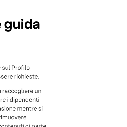
e guida
 sul Profilo
sere richieste.
i raccogliere un
re i dipendenti
nsione mentre si
o rimuovere
contenuti di parte