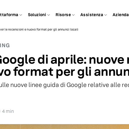
attaforma
Soluzioni
Risorse
Assistenza
Azienda
r le recensioni e nuovo format per gli annunci locali
TING
ogle di aprile: nuove r
o format per gli annunc
lle nuove linee guida di Google relative alle r
4 min