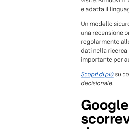
visite. Rimuovi i 
e adatta il lingua
Un modello sicuro
una recensione on
regolarmente alle
dati nella ricerca
importante per aum
Scopri di più
su co
decisionale.
Google 
scorrev