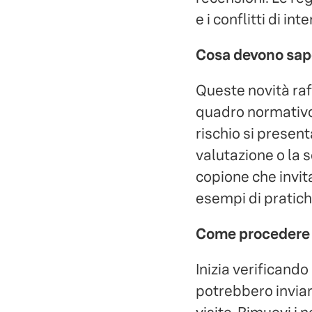
e i conflitti di i
Cosa devono sape
Queste novità raff
quadro normativo
rischio si present
valutazione o la s
copione che invit
esempi di pratich
Come procedere
Inizia verificand
potrebbero inviar