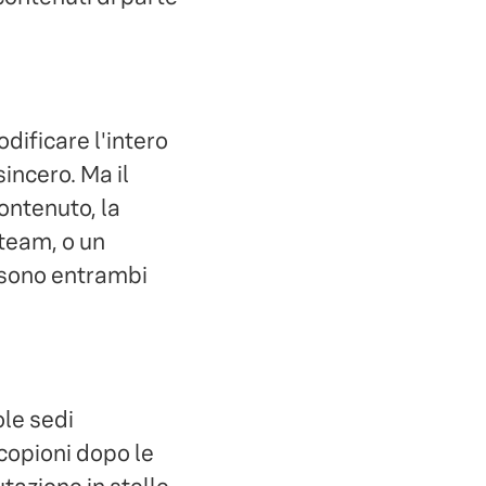
dificare l'intero
ncero. Ma il
contenuto, la
 team, o un
" sono entrambi
ole sedi
copioni dopo le