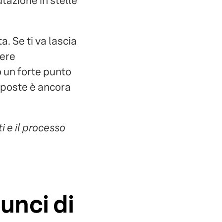
utazione in stelle
. Se ti va lascia
dere
 un forte punto
isposte è ancora
i e il processo
unci di