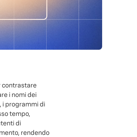
r contrastare
re i nomi dei
, i programmi di
esso tempo,
tenti di
gamento, rendendo