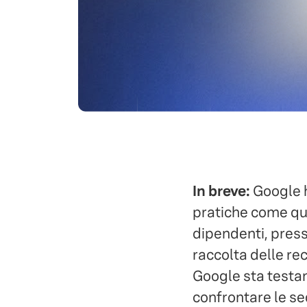
In breve:
Google h
pratiche come quo
dipendenti, pressi
raccolta delle re
Google sta testan
confrontare le se