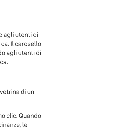
agli utenti di
ca. Il carosello
o agli utenti di
rca.
vetrina di un
no clic. Quando
cinanze, le