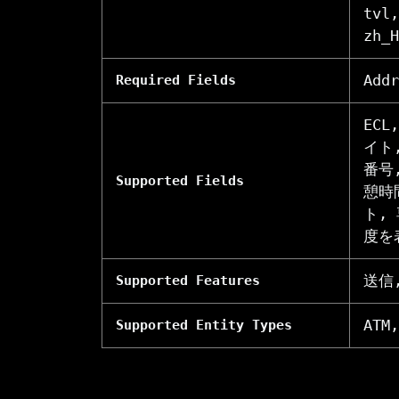
tvl,
zh_H
Addr
Required Fields
ECL
イト
番号
Supported Fields
憩時
ト,
度を
送信
Supported Features
AT
Supported Entity Types