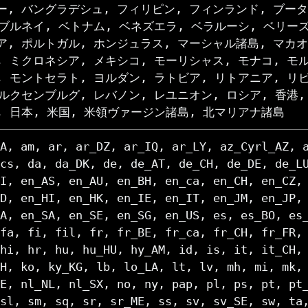
ー, バングラデシュ, フィリピン, フィンランド, ブータ
 ブルネイ, ベトナム, ベネズエラ, ベラルーシ, ベリーズ
ア, ポルトガル, ホンジュラス, マーシャル諸島, マカオ
, ミクロネシア, メキシコ, モーリシャス, モナコ, モ
, モントセラト, ヨルダン, ラトビア, リトアニア, リ
 ルクセンブルグ, レバノン, レユニオン, ロシア, 香港,
, 日本, 米国, 米領ヴァージン諸島, 北マリアナ諸島
A, am, ar, ar_DZ, ar_IQ, ar_LY, az_Cyrl_AZ, 
cs, da, da_DK, de, de_AT, de_CH, de_DE, de_L
I, en_AS, en_AU, en_BH, en_ca, en_CH, en_CZ,
D, en_HI, en_HK, en_IE, en_IT, en_JM, en_JP,
A, en_SA, en_SE, en_SG, en_US, es, es_BO, es
fa, fi, fil, fr, fr_BE, fr_ca, fr_CH, fr_FR,
hi, hr, hu, hu_HU, hy_AM, id, is, it, it_CH,
H, ko, ky_KG, lb, lo_LA, lt, lv, mh, mi, mk,
E, nl_NL, nl_SX, no, ny, pap, pl, ps, pt, pt
sl, sm, sq, sr, sr_ME, ss, sv, sv_SE, sw, ta