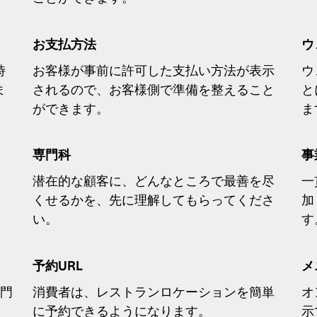
お支払方法
ウ
時
お客様が事前に許可した支払い方法が表示
ウ
ま
されるので、お客様側で準備を整えること
と
ができます。
ま
専門科
事
潜在的な顧客に、どんなところで最善を尽
一
くせるかを、先に理解してもらってくださ
加
い。
す
予約URL
メ
専門
消費者は、レストランロケーションを簡単
オ
に予約できるようになります。
示