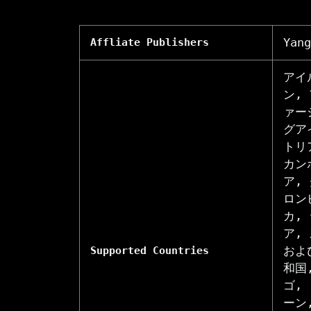
Yang
Affliate Publishers
アイ
ン,
ァー
グア
トリ
カン
ア,
ロン
カ,
ア,
およ
Supported Countries
和国
ゴ,
ーン