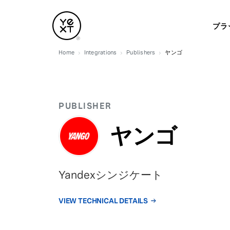
プラ
Home
Integrations
Publishers
ヤンゴ
PUBLISHER
ヤンゴ
Yandexシンジケート
VIEW TECHNICAL DETAILS