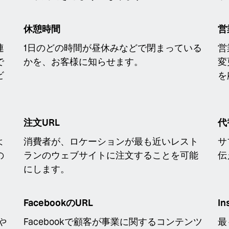
休憩時間
営
連
1日のどの時間が昼休みなどで閉まっている
営
で
かを、お客様に知らせます。
変
ビ
を
注文URL
代
よ
消費者が、ロケーションが最も近いレスト
サ
の
ランのウェブサイトに注文することを可能
伝
にします。
FacebookのURL
In
や
Facebookで顧客が事業に関するコンテンツ
最