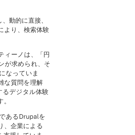
し、動的に直接、
」により、検索体験
ンティーノは、「円
ンが求められ、そ
になっていま
複雑な質問を理解
するデジタル体験
す。
あるDrupalを
り、企業による