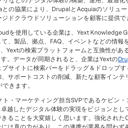
アプリなどのデジタル体験の構築、運用、最適化
uiaとの協業により、DrupalとAcquiaのソリ
ージドクラウドソリューションを顧客に提供で
l Cloudを使用している企業は、Yext Knowledge
、製品、拠点、FAQ、イベントなどの情報をYext
させ、Yextの検索プラットフォームと互換性が
す。データが同期されると、企業はYextの
Dr
ェブサイトに検索バーをドラッグ＆ドロップす
加、サポートコストの削減、新たな顧客インテ
ができます。
ロダクト・マーケティング担当SVPであるケビン
卓越したデジタル体験の実現をビジョンとして掲
できることを大変嬉しく思います。強化されたC
には真の力があり、この連携が業界を問わずAc