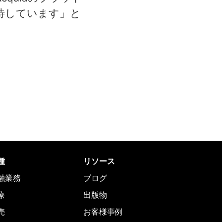
待しています」と
種
リソース
融業務
ブログ
療
出版物
売
お客様事例