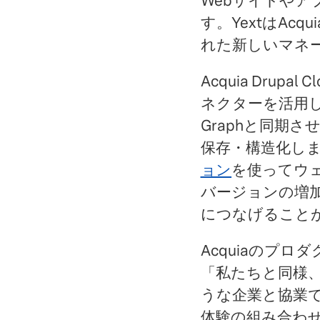
Webサイトや
す。YextはAcq
れた新しいマネ
Acquia Drupa
ネクターを活用して
Graphと同期
保存・構造化しま
ョン
を使ってウ
バージョンの増
につなげること
Acquiaのプ
「私たちと同様、
うな企業と協業
体験の組み合わせ