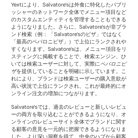
Yextにより、Salvatore'sは外食に特化したパブリ
ッシャーのネットワーク全体でメニュー項目など
のカスタムエンティティを管理することもできる
ようになりました。さらに、Salvatore'sが非ブラ
ンド検索（例： 「Salvatore'sのピザ」ではなく
「最高のペパロニピザ」）で上位にランクされや
すくなります。Salvatore'sは、メニュー項目をリ
スティングに掲載することで、検索エンジン、ひ
いては検索ユーザーに対して、実際に
ペパロニピ
ザ
を提供していることを明確に示しています。こ
れにより、ブランドは検索ユーザーの購入意欲が
高い状況で上位にランクされ、これが最終的にオ
ンライン注文の増加につながります。
Salvatore'sでは、過去のレビューと新しいレビュ
ーの両方を取り込むことができるようになり、オ
ンラインのレビューサイト全体でブランドに関す
る顧客の意見を一元的に把握できるようになりま
した。より深い洞察を得て、中央のハブから顧客