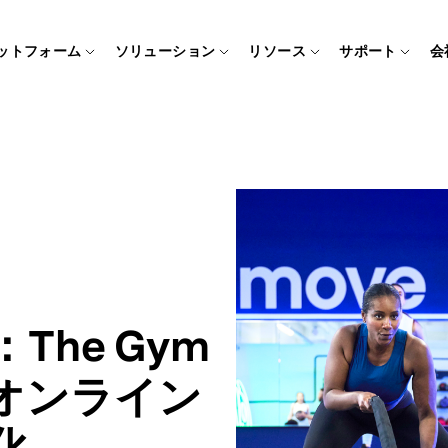
ットフォーム
ソリューション
リソース
サポート
会
he Gym
tでオンライン