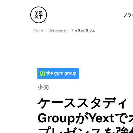
プラ
Home
Customers
The Gym Group
小売
ケーススタディ：T
GroupがYex