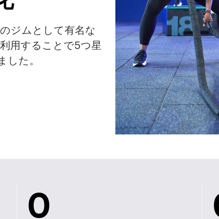
化
休のジムとして有名な
xtを利用することで5つ星
せました。
0