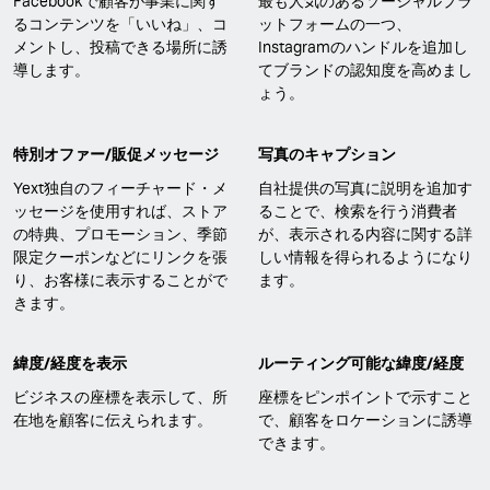
Facebookで顧客が事業に関す
最も人気のあるソーシャルプラ
るコンテンツを「いいね」、コ
ットフォームの一つ、
メントし、投稿できる場所に誘
Instagramのハンドルを追加し
導します。
てブランドの認知度を高めまし
ょう。
特別オファー/販促メッセージ
写真のキャプション
Yext独自のフィーチャード・メ
自社提供の写真に説明を追加す
ッセージを使用すれば、ストア
ることで、検索を行う消費者
の特典、プロモーション、季節
が、表示される内容に関する詳
限定クーポンなどにリンクを張
しい情報を得られるようになり
り、お客様に表示することがで
ます。
きます。
緯度/経度を表示
ルーティング可能な緯度/経度
ビジネスの座標を表示して、所
座標をピンポイントで示すこと
在地を顧客に伝えられます。
で、顧客をロケーションに誘導
できます。