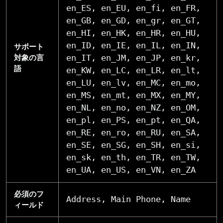
en_ES, en_EU, en_fi, en_FR,
en_GB, en_GD, en_gr, en_GT,
en_HI, en_HK, en_HR, en_HU,
en_ID, en_IE, en_IL, en_IN,
サポート
en_IT, en_JM, en_JP, en_kr,
対象の言
語
en_KW, en_LC, en_LR, en_lt,
en_LU, en_lv, en_MC, en_mo,
en_MS, en_mt, en_MX, en_MY,
en_NL, en_no, en_NZ, en_OM,
en_pl, en_PS, en_pt, en_QA,
en_RE, en_ro, en_RU, en_SA,
en_SE, en_SG, en_SH, en_si,
en_sk, en_th, en_TR, en_TW,
en_UA, en_US, en_VN, en_ZA
必須のフ
Address, Main Phone, Name
ィールド