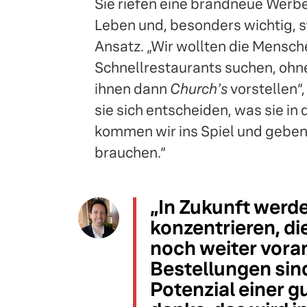
Sie riefen eine brandneue Wer
Leben und, besonders wichtig, s
Ansatz. „Wir wollten die Mensch
Schnellrestaurants suchen, ohn
ihnen dann
Churchʼs
vorstellen“
sie sich entscheiden, was sie i
kommen wir ins Spiel und geben 
brauchen.“
„In Zukunft werde
konzentrieren, di
noch weiter vora
Bestellungen sind
Potenzial einer 