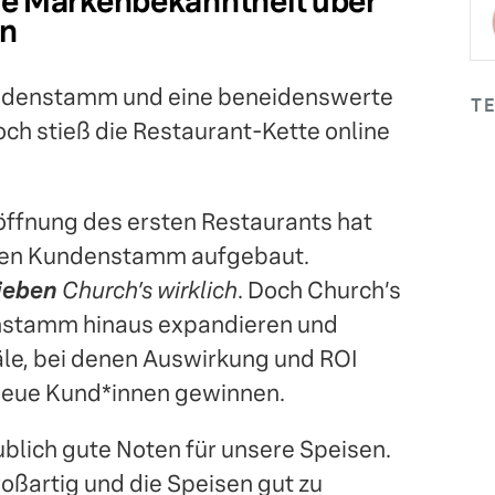
ie Markenbekanntheit über
en
undenstamm und eine beneidenswerte
TE
och stieß die Restaurant-Kette online
röffnung des ersten Restaurants hat
uen Kundenstamm aufgebaut.
lieben
Church’s wirklich
. Doch Church’s
nstamm hinaus expandieren und
äle, bei denen Auswirkung und ROI
neue Kund*innen gewinnen.
blich gute Noten für unsere Speisen.
oßartig und die Speisen gut zu