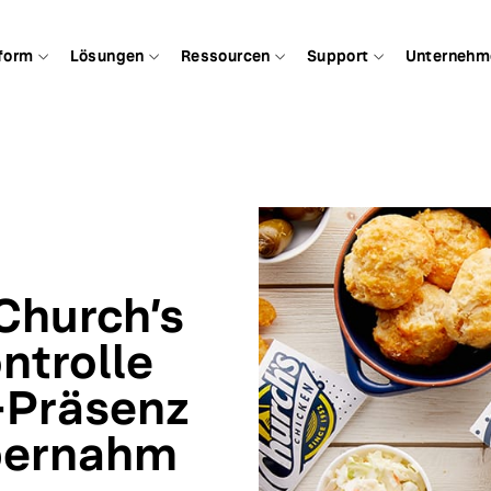
form
Lösungen
Ressourcen
Support
Unternehm
 Church’s
ntrolle
e-Präsenz
übernahm