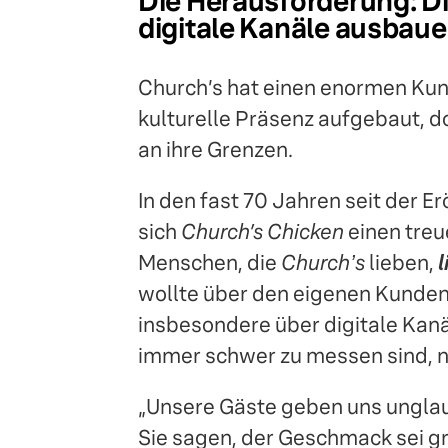
Die Herausforderung: D
digitale Kanäle ausbau
Church’s hat einen enormen K
kulturelle Präsenz aufgebaut, d
an ihre Grenzen.
In den fast 70 Jahren seit der E
sich
Church’s Chicken
einen tre
Menschen, die
Churchʼs
lieben,
wollte über den eigenen Kunde
insbesondere über digitale Kan
immer schwer zu messen sind, 
„Unsere Gäste geben uns unglau
Sie sagen, der Geschmack sei gr