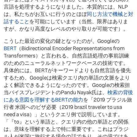
言語を処理するようになりました。本質的には、NLP
は、私たちがお互いに行うのとほぼ
同じ方法で機械と対
話すること
を可能にしています（当然、限界はありま
すが、かなり高度なレベルのやり取りが可能です）。
こうした最近の変化の鍵となったのが、Googleの
BERT
（Bidirectional Encoder Representations from
Transformers）と言われる、自然言語処理の事前訓練
のためのニューラルネットワークベースの技術です。
具体的には、BERTがキーワードよりも自然言語を優先
するため、Googleは検索クエリ内の単語の文脈をより
よく解読できるようになったのです。Googleの検索担
当バイスプレジデントのPandu Nayak氏は、
検索の背後
にある意図を理解するBERTの能力
を「2019 ブラジル旅
行者 米国へのビザ必要（2019 brazil traveler to usa
need a visa）」というクエリ例で説明しています。
「『to』という単語と、クエリ内の他の単語との関係
は、意味を理解する上で特に重要です。これはブラジ
ル人が米国に旅行する場合の話であり、その逆ではあ