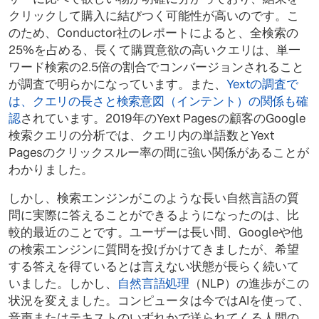
クリックして購入に結びつく可能性が高いのです。こ
のため、Conductor社のレポートによると、全検索の
25%を占める、長くて購買意欲の高いクエリは、単一
ワード検索の2.5倍の割合でコンバージョンされること
が調査で明らかになっています。また、
Yextの調査で
は、クエリの長さと検索意図（インテント）の関係も確
認
されています。2019年のYext Pagesの顧客のGoogle
検索クエリの分析では、クエリ内の単語数とYext
Pagesのクリックスルー率の間に強い関係があることが
わかりました。
しかし、検索エンジンがこのような長い自然言語の質
問に実際に答えることができるようになったのは、比
較的最近のことです。ユーザーは長い間、Googleや他
の検索エンジンに質問を投げかけてきましたが、希望
する答えを得ているとは言えない状態が長らく続いて
いました。しかし、
自然言語処理
（NLP）の進歩がこの
状況を変えました。コンピュータは今ではAIを使って、
音声またはテキストのいずれかで送られてくる人間の