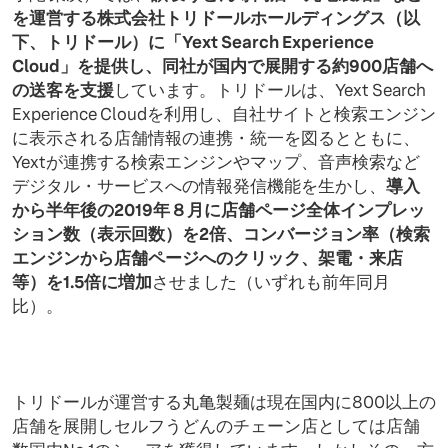
を運営する株式会社トリドールホールディングス（以
下、トリドール）に「Yext Search Experience
Cloud」を提供し、同社が国内で展開する約900店舗へ
の送客を支援
しています。トリドールは、Yext Search
Experience Cloudを利用し、⾃社サイトと検索エンジン
に表示される店舗情報の連携・統一を図るとともに、
Yextが連携する検索エンジンやマップ、音声検索など
デジタル・サービスへの情報発信機能を生かし、
導入
から半年後の2019年８月に店舗ページ全体インプレッ
ション数（表示回数）を2倍、コンバージョン率（検索
エンジンから店舗ページへのクリック、架電・来店
等）を1.5倍に増加
させました（いずれも前年同月
比）。
トリドールが運営する丸亀製麺は現在国内に800以上の
店舗を展開しセルフうどんのチェーン店としては店舗