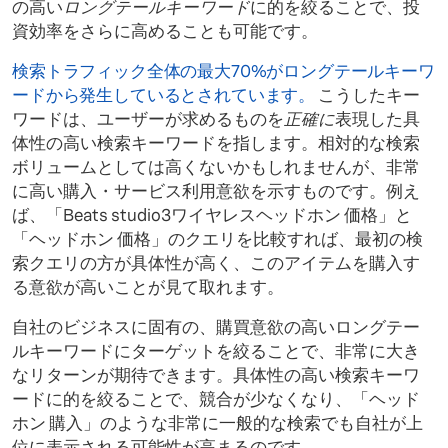
の高い
ロングテールキーワード
に的を絞ることで、投
資効率をさらに高めることも可能です。
検索トラフィック全体の最大70%がロングテールキーワ
ードから発生しているとされています。
こうしたキー
ワードは、ユーザーが求めるものを
正確に
表現した具
体性の高い検索キーワードを指します。相対的な検索
ボリュームとしては高くないかもしれませんが、非常
に高い購入・サービス利用意欲を示すものです。例え
ば、「Beats studio3ワイヤレスヘッドホン 価格」と
「ヘッドホン 価格」のクエリを比較すれば、最初の検
索クエリの方が具体性が高く、このアイテムを購入す
る意欲が高いことが見て取れます。
自社のビジネスに固有の、購買意欲の高いロングテー
ルキーワードにターゲットを絞ることで、非常に大き
なリターンが期待できます。具体性の高い検索キーワ
ードに的を絞ることで、競合が少なくなり、「ヘッド
ホン 購入」のような非常に一般的な検索でも自社が上
位に表示される可能性が高まるのです。