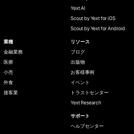
Yext AI
Scout by Yext for iOS
Scout by Yext for Android
業種
リソース
金融業務
ブログ
医療
出版物
小売
お客様事例
外食
イベント
接客業
トラストセンター
Yext Research
サポート
ヘルプセンター