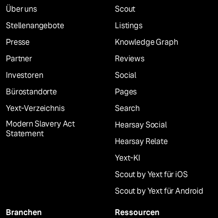
Über uns
Scout
Stellenangebote
Listings
Presse
Knowledge Graph
Partner
Reviews
Investoren
Social
Bürostandorte
Pages
Yext-Verzeichnis
Search
Modern Slavery Act
Hearsay Social
Statement
Hearsay Relate
Yext-KI
Scout by Yext für iOS
Scout by Yext für Android
Branchen
Ressourcen